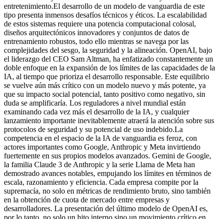
entretenimiento.
El desarrollo de un modelo de vanguardia de este
tipo presenta inmensos desafíos técnicos y éticos. La escalabilidad
de estos sistemas requiere una potencia computacional colosal,
diseños arquitectónicos innovadores y conjuntos de datos de
entrenamiento robustos, todo ello mientras se navega por las
complejidades del sesgo, la seguridad y la alineación. OpenAI, bajo
el liderazgo del CEO Sam Altman, ha enfatizado constantemente un
doble enfoque en la expansión de los límites de las capacidades de la
IA, al tiempo que prioriza el desarrollo responsable. Este equilibrio
se vuelve aún más crítico con un modelo nuevo y más potente, ya
que su impacto social potencial, tanto positivo como negativo, sin
duda se amplificaría. Los reguladores a nivel mundial están
examinando cada vez más el desarrollo de la IA, y cualquier
lanzamiento importante inevitablemente atraerá la atención sobre sus
protocolos de seguridad y su potencial de uso indebido.
La
competencia en el espacio de la IA de vanguardia es feroz, con
actores importantes como Google, Anthropic y Meta invirtiendo
fuertemente en sus propios modelos avanzados. Gemini de Google,
la familia Claude 3 de Anthropic y la serie Llama de Meta han
demostrado avances notables, empujando los límites en términos de
escala, razonamiento y eficiencia. Cada empresa compite por la
supremacía, no solo en métricas de rendimiento bruto, sino también
en la obtención de cuota de mercado entre empresas y
desarrolladores. La presentación del último modelo de OpenAI es,
por lo tanto, no solo un hito interno sino un movimiento crítico en