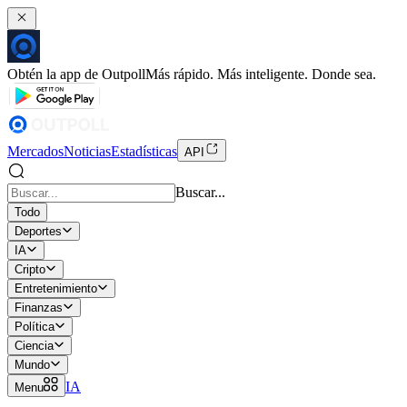
Obtén la app de Outpoll
Más rápido. Más inteligente. Donde sea.
Mercados
Noticias
Estadísticas
API
Buscar...
Todo
Deportes
IA
Cripto
Entretenimiento
Finanzas
Política
Ciencia
Mundo
IA
Menu