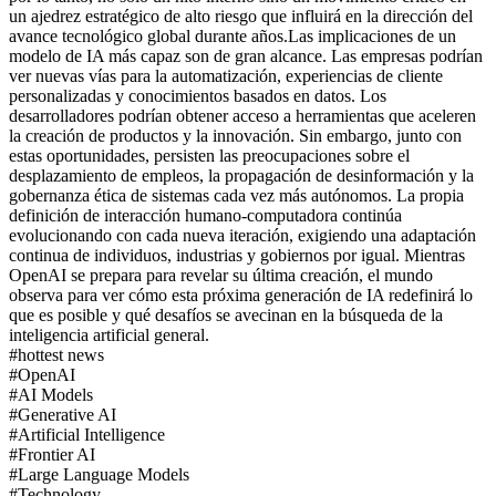
un ajedrez estratégico de alto riesgo que influirá en la dirección del
avance tecnológico global durante años.
Las implicaciones de un
modelo de IA más capaz son de gran alcance. Las empresas podrían
ver nuevas vías para la automatización, experiencias de cliente
personalizadas y conocimientos basados en datos. Los
desarrolladores podrían obtener acceso a herramientas que aceleren
la creación de productos y la innovación. Sin embargo, junto con
estas oportunidades, persisten las preocupaciones sobre el
desplazamiento de empleos, la propagación de desinformación y la
gobernanza ética de sistemas cada vez más autónomos. La propia
definición de interacción humano-computadora continúa
evolucionando con cada nueva iteración, exigiendo una adaptación
continua de individuos, industrias y gobiernos por igual. Mientras
OpenAI se prepara para revelar su última creación, el mundo
observa para ver cómo esta próxima generación de IA redefinirá lo
que es posible y qué desafíos se avecinan en la búsqueda de la
inteligencia artificial general.
#
hottest news
#
OpenAI
#
AI Models
#
Generative AI
#
Artificial Intelligence
#
Frontier AI
#
Large Language Models
#
Technology