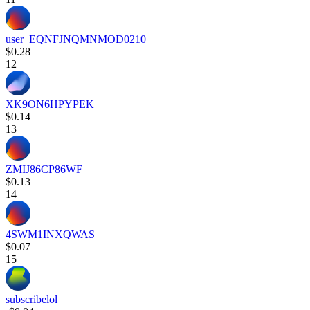
user_EQNFJNQMNMOD0210
$0.28
12
XK9ON6HPYPEK
$0.14
13
ZMIJ86CP86WF
$0.13
14
4SWM1INXQWAS
$0.07
15
subscribelol