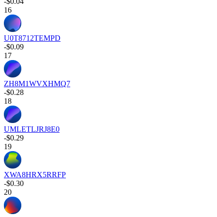
-$0.04
16
U0T8712TEMPD
-$0.09
17
ZH8M1WVXHMQ7
-$0.28
18
UMLETLJRJ8E0
-$0.29
19
XWA8HRX5RRFP
-$0.30
20