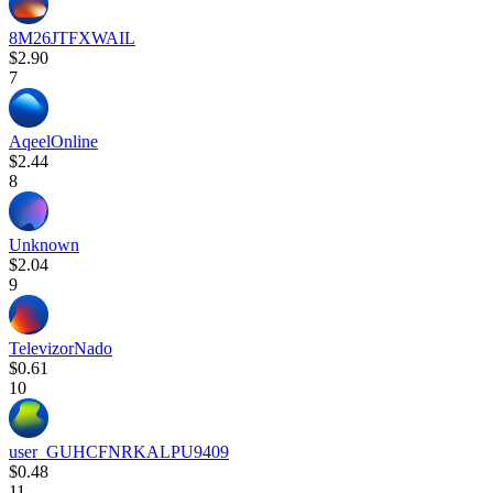
8M26JTFXWAIL
$2.90
7
AqeelOnline
$2.44
8
Unknown
$2.04
9
TelevizorNado
$0.61
10
user_GUHCFNRKALPU9409
$0.48
11