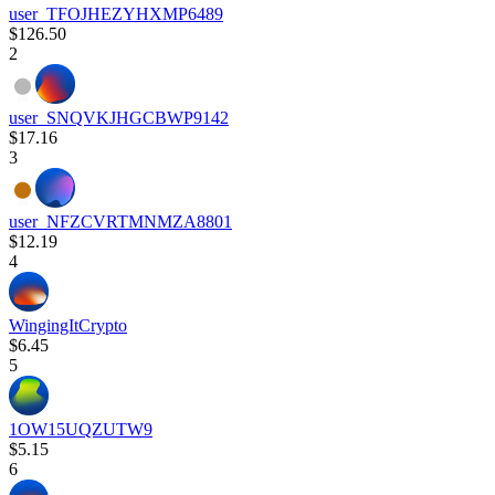
user_TFOJHEZYHXMP6489
$126.50
2
user_SNQVKJHGCBWP9142
$17.16
3
user_NFZCVRTMNMZA8801
$12.19
4
WingingItCrypto
$6.45
5
1OW15UQZUTW9
$5.15
6