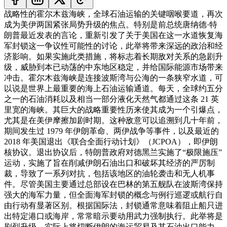
战略性的霍尔木兹海峡，全球石油运输的关键咽喉要道，再次
成为美伊两国紧张局势升级的焦点。特别是前总统唐纳德·特
朗普最近发表的言论，重新引发了关于美国在这一水道恢复海
军封锁这一争议性可能性的讨论，此举将带来深远的政治和经
济影响。如果实施此类措施，将标志着长期敌对关系的急剧升
级，威胁到本已动荡的中东地区稳定，并给国际能源市场带来
冲击。
霍尔木兹海峡是连接波斯湾与公海的一条狭窄水道，可
以说是世界上最重要的海上石油运输通道。每天，全球约五分
之一的石油消耗以及相当一部分液化天然气都通过这条 21 英
里宽的海峡。其巨大的战略重要性历来使其成为一个引爆点，
尤其是在美伊摩擦加剧时期。这种敌意可以追溯到几十年前，
期间发生过 1979 年伊朗革命、两伊战争等事件，以及最近的
2018 年美国退出《联合全面行动计划》（JCPOA），即伊朗
核协议。退出协议后，特朗普政府对德黑兰实施了“极限施压”
运动，实施了旨在削减伊朗石油出口和破坏其经济的严厉制
裁，导致了一系列对抗，包括该地区的油轮袭击和无人机事
件。
尽管美国主要通过总部设在巴林的第五舰队在波斯湾保持
强大的海军力量，但全面海军封锁的概念与例行巡逻或航行自
由行动有显著区别。根据国际法，封锁通常意味着阻止船只进
出特定港口或海岸，常常暗示要动用武力强制执行。此举将是
剧烈升级，实际上将切断伊朗的海运贸易及其石油出口能力，