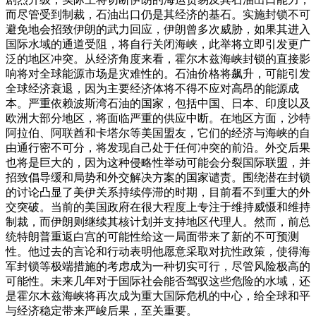
而尽管受到制裁，石油出口仍是其经济的基石。实施封锁不可
避免地会招致伊朗的武力回应，伊朗曾多次威胁，如果其进入
国际水域的通道受阻，将自行关闭海峡，此举将立即引发更广
泛的地区冲突。
从经济角度来看，霍尔木兹海峡封锁的直接影
响将对全球能源市场是灾难性的。石油价格将飙升，可能引发
全球经济衰退，因为主要经济体将不得不应对高昂的能源成
本。严重依赖波斯湾石油的国家，包括中国、日本、印度以及
欧洲大部分地区，将面临严重的供应中断。在地区方面，沙特
阿拉伯、阿联酋和卡塔尔等美国盟友，它们的经济与海峡的自
由通行密不可分，将发现自己处于任何冲突的前沿。外交后果
也将是巨大的，因为这种侵略性举动可能会分裂国际联盟，并
招致倡导缓和局势和外交解决方案的国家谴责。
围绕潜在封锁
的讨论凸显了美伊关系持续停滞的时期，目前看不到重大的外
交突破。当前的美国政府在很大程度上专注于维持威慑和维持
制裁，而伊朗则继续其核计划并支持地区代理人。然而，前总
统特朗普重返白宫的可能性给这一局面带来了新的不可预测
性。他过去的言论和行动表明他愿意采取对抗性政策，使得海
军封锁等极端措施的考虑成为一种切实可行，尽管风险极高的
可能性。未来几年对于国际社会能否驾驭这些危险的水域，还
是霍尔木兹海峡将再次成为重大国际危机的中心，给全球和平
与经济稳定带来严峻后果，至关重要。