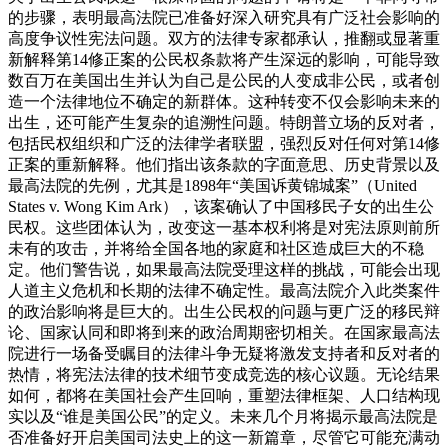
的步骤，表明最高法院已准备好深入研究具有广泛社会影响的
高度争议性宪法问题。双方的法律专家都承认，推翻或显著重
新解释第14修正案的公民权条款将产生深远的影响，可能导致
数百万在美国出生并认为自己是公民的人变成非公民，或者创
造一个法律地位不确定的新群体。这种转变不仅会影响未来的
出生，还可能产生复杂的追溯性问题。
特朗普立场的反对者，
包括民权组织和广泛的法律学者联盟，强烈反对任何对第14修
正案的重新解释。他们指出该条款的字面意思、历史背景以及
最高法院的先例，尤其是1898年“美国诉黄锦城案”（United
States v. Wong Kim Ark），该案确认了中国移民子女的出生公
民权。这些团体认为，改变这一基本权利将是对宪法原则前所
未有的攻击，并将给全国各地的家庭和社区造成巨大的不稳
定。他们警告说，如果最高法院受理这样的挑战，可能会出现
人道主义危机和长期的法律不确定性。
最高法院介入此类案件
的政治影响将是巨大的。出生公民权的问题与更广泛的移民辩
论、国家认同和即将到来的政治周期密切相关。在国家最高法
院进行一场备受瞩目的法律斗争无疑将激发支持者和反对者的
热情，将宪法法律的技术细节变成竞选的核心议题。无论结果
如何，都将在美国社会产生回响，重塑法律框架、人口结构现
实以及“谁是美国公民”的定义。未来几个月将揭示最高法院是
否准备好开启美国司法史上的这一新篇章，尽管它可能充满动