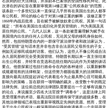
石原则的巨大法律战，并加剧本已紧张的全国性移民辩论。此
次潜在的诉讼旨在重新审视第14修正案“公民权条款”的范围，
该条款一个多世纪以来一直保证几乎所有在美国出生的人都享
有公民权。
辩论的核心在于对第14修正案的解释，该修正案于
1868年内战后批准，旨在赋予被解放奴隶公民权。其第一句话
规定：“所有在美国出生或归化并受其管辖的，均为美国及其
居住州的公民。” 几代人以来，这一条款被普遍理解为赋予在
美国境内出生的任何人公民权，无论其父母的移民身份如何。
然而，包括特朗普在内的一群保守派法律学者和政治家认为，
“受其管辖”这句话本意并非包含非合法居民父母所生的子女，
例如无证移民或临时访客。他们认为，这些人不像公民或合法
永久居民那样完全受美国管辖。
特朗普长期以来一直主张结束
出生公民权，并经常在竞选和总统任期内以此作为关键的谈话
要点。他曾探索过包括行政命令在内的各种途径，以重新解释
或规避现有的法律框架，但这些努力都面临重大的法律障碍。
直接向最高法院提起诉讼代表着迄今为止最具野心且可能最具
影响力的策略，旨在获得一项明确的裁决，改变数十年的既定
法律先例。这位前总统的法律团队需要提出一个足够有说服力
的论点，来说服至少四名大法官授予“调卷令”，这是法律上同
意受理案件的术语。
最高法院目前拥有保守派的超级多数，在
其他法律领域已表现出重新审视既定先例的意愿。然而，受理
关于出生公民权这一根深蒂固的问题的申请将是一个非同寻常