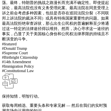
荡。
最终，特朗普的挑战之路漫长而充满不确定性。即使提起
诉讼，最高法院也没有义务受理此案。最高法院在同意受理上
诉之前会考虑多种因素，包括是否存在巡回法院分裂（不同联
邦上诉法院的裁决不同）或具有特殊国家重要性的问题。如果
最高法院拒绝审查诉状，那么出生公民权的普遍解释至少将通
过这一特定的法律途径得以维持。然而，决心寻求这一途径的
事实，凸显了关于美国核心身份和公民权法律界限的持续且不
断演变的斗争。
#
featured
#
Donald Trump
#
Supreme Court
#
Birthright Citizenship
#
14th Amendment
#
Immigration Policy
#
Constitutional Law
保持知情，明智行动。
获取每周精选、重要头条和专家见解 — 然后在我们的实时预
测市场中运用您的知识。