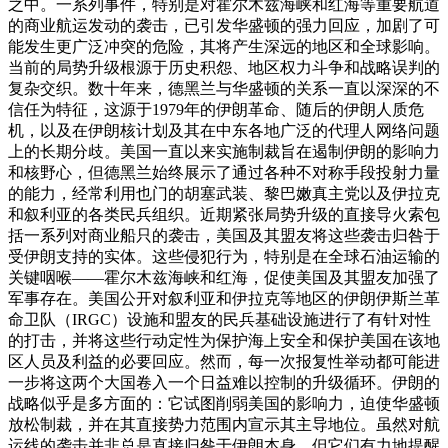
之中。一系列事件，特别是对霍尔木兹海峡和红海等重要航道
的商业航运发动的袭击，已引发华盛顿的强力回应，加剧了可
能发生更广泛冲突的危险，其将产生深远的地区和全球影响。
当前的局势升级根源于历史积怨、地区权力斗争和战略误判的
复杂交织。数十年来，德黑兰与华盛顿的关系一直以深深的不
信任为特征，这源于1979年的伊朗革命、随后的伊朗人质危
机，以及在伊朗核计划及其在中东各地广泛的代理人网络问题
上的长期分歧。美国一直以来实施制裁旨在遏制伊朗的影响力
和核野心，但德黑兰始终展示了通过各种不对称手段投射力量
的能力，经常利用也门的胡塞武装、黎巴嫩真主党以及伊拉克
和叙利亚的各类民兵组织。
近期紧张局势升级的直接导火索包
括一系列对商业船只的袭击，美国及其盟友将这些袭击归咎于
受伊朗支持的实体。这些侵犯行为，特别是在全球石油运输的
关键咽喉——霍尔木兹海峡和红海，促使美国及其盟友加强了
军事存在。美国公开对叙利亚和伊拉克等地区的伊朗伊斯兰革
命卫队（IRGC）设施和盟友的民兵基础设施进行了有针对性
的打击，并将这些行动定性为保护海上安全和保护美国在该地
区人员及利益的必要回应。然而，每一次报复性举动都可能进
一步将这两个大国卷入一个日益难以控制的升级循环。
伊朗的
战略似乎是多方面的：它试图削弱美国的影响力，迫使华盛顿
放松制裁，并在其直接势力范围内宣示其主导地位。虽然对航
运线的袭击并非总是直接归咎于伊朗本身，但它们有力地提醒