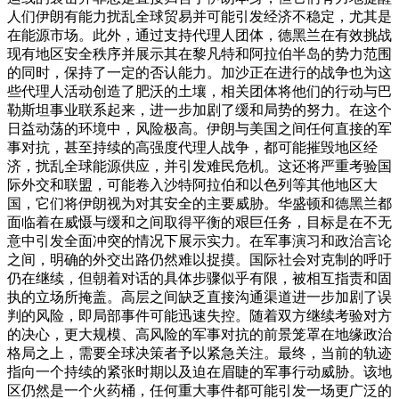
人们伊朗有能力扰乱全球贸易并可能引发经济不稳定，尤其是
在能源市场。此外，通过支持代理人团体，德黑兰在有效挑战
现有地区安全秩序并展示其在黎凡特和阿拉伯半岛的势力范围
的同时，保持了一定的否认能力。加沙正在进行的战争也为这
些代理人活动创造了肥沃的土壤，相关团体将他们的行动与巴
勒斯坦事业联系起来，进一步加剧了缓和局势的努力。
在这个
日益动荡的环境中，风险极高。伊朗与美国之间任何直接的军
事对抗，甚至持续的高强度代理人战争，都可能摧毁地区经
济，扰乱全球能源供应，并引发难民危机。这还将严重考验国
际外交和联盟，可能卷入沙特阿拉伯和以色列等其他地区大
国，它们将伊朗视为对其安全的主要威胁。华盛顿和德黑兰都
面临着在威慑与缓和之间取得平衡的艰巨任务，目标是在不无
意中引发全面冲突的情况下展示实力。
在军事演习和政治言论
之间，明确的外交出路仍然难以捉摸。国际社会对克制的呼吁
仍在继续，但朝着对话的具体步骤似乎有限，被相互指责和固
执的立场所掩盖。高层之间缺乏直接沟通渠道进一步加剧了误
判的风险，即局部事件可能迅速失控。随着双方继续考验对方
的决心，更大规模、高风险的军事对抗的前景笼罩在地缘政治
格局之上，需要全球决策者予以紧急关注。
最终，当前的轨迹
指向一个持续的紧张时期以及迫在眉睫的军事行动威胁。该地
区仍然是一个火药桶，任何重大事件都可能引发一场更广泛的