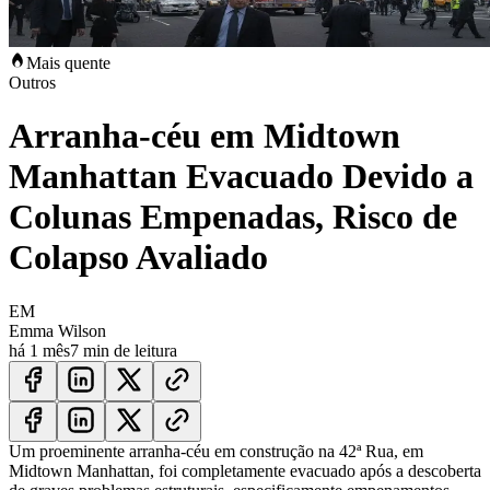
Mais quente
Outros
Arranha-céu em Midtown
Manhattan Evacuado Devido a
Colunas Empenadas, Risco de
Colapso Avaliado
EM
Emma Wilson
há 1 mês
7 min de leitura
Um proeminente arranha-céu em construção na 42ª Rua, em
Midtown Manhattan, foi completamente evacuado após a descoberta