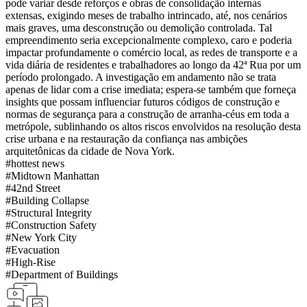
pode variar desde reforços e obras de consolidação internas
extensas, exigindo meses de trabalho intrincado, até, nos cenários
mais graves, uma desconstrução ou demolição controlada. Tal
empreendimento seria excepcionalmente complexo, caro e poderia
impactar profundamente o comércio local, as redes de transporte e a
vida diária de residentes e trabalhadores ao longo da 42ª Rua por um
período prolongado. A investigação em andamento não se trata
apenas de lidar com a crise imediata; espera-se também que forneça
insights que possam influenciar futuros códigos de construção e
normas de segurança para a construção de arranha-céus em toda a
metrópole, sublinhando os altos riscos envolvidos na resolução desta
crise urbana e na restauração da confiança nas ambições
arquitetônicas da cidade de Nova York.
#
hottest news
#
Midtown Manhattan
#
42nd Street
#
Building Collapse
#
Structural Integrity
#
Construction Safety
#
New York City
#
Evacuation
#
High-Rise
#
Department of Buildings