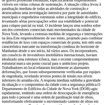
de graves problemas estruturais, especificamente empenamentos
visíveis em várias colunas de sustentação. A situação crítica levou à
paralisação imediata de todas as atividades de construção e
desencadeou uma investigação intensiva por parte de autoridades
municipais e engenheiros estruturais sobre a integridade do edifício,
levantando sérias preocupações sobre sua estabilidade e potencial
para colapso parcial ou total. O incidente lançou uma sombra sobre
um dos corredores comerciais mais movimentados da cidade de
Nova York, levando a extensas medidas de segurança e interrupções
na área.
Este empreendimento de uso misto, projetado para combinar
residências de luxo com espaços comerciais de ponta, tem sido uma
característica marcante na transformação contínua do horizonte de
Manhattan desde o seu início, há vários anos. Os incorporadores,
um consórcio de investidores imobiliários internacionais, haviam
idealizado uma estrutura icônica, mas o recente comprometimento
estrutural marca um ponto crucial para o ambicioso projeto.
Trabalhadores no local relataram inicialmente as alarmantes
deformações, que foram subsequentemente verificadas por equipes
de engenharia, revelando severos pontos de tensão nos níveis
inferiores do arranha-céu. A resposta imediata sublinha a gravidade
da situação e o compromisso da cidade com a segurança pública.
O
Departamento de Edifícios da Cidade de Nova York (DOB) agiu
rapidamente, emitindo uma ordem de desocupação de emergência
para todo o pessoal e uma ordem de paralisação total de obras,
transformando efetivamente o movimentado canteiro de obras em