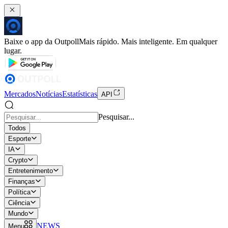
Baixe o app da Outpoll
Mais rápido. Mais inteligente. Em qualquer
lugar.
Mercados
Notícias
Estatísticas
API
Pesquisar...
Todos
Esporte
IA
Crypto
Entretenimento
Finanças
Política
Ciência
Mundo
NEWS
Menu