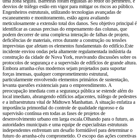
uma zona segura. Barreiras foram erguidas ao redor do perímetro, e
desvios de tráfego estão em vigor para mitigar os riscos ao público.
Engenheiros estruturais, utilizando tecnologias avançadas de
escaneamento e monitoramento, estão agora avaliando
meticulosamente a extensão total dos danos. Seu objetivo principal é
identificar as causas precisas do empenamento das colunas, que
podem decorrer de uma complexa interação de falhas de projeto,
deficiências de materiais, erros durante a construção ou tensões
imprevistas que afetam os elementos fundamentais do edifício.
Este
incidente enviou ondas pela altamente regulamentada indústria da
construção da cidade de Nova York, reavivando discussões sobre os
protocolos de segurança e a supervisão de edifícios de grande altura.
Embora arranha-céus modernos sejam projetados para suportar
forças imensas, qualquer comprometimento estrutural,
particularmente envolvendo elementos primários de sustentação,
levanta questões existenciais para o empreendimento. A
preocupação imediata com a segurança pública se estende além do
local imediato, abrangendo edifícios adjacentes, tráfego de pedestres
e a infraestrutura vital de Midtown Manhattan. A situação enfatiza a
importância primordial do controle de qualidade rigoroso e da
supervisão contínua em todas as fases de projetos de
desenvolvimento urbano em larga escala.
Olhando para o futuro, as
autoridades municipais e uma equipe de especialistas estruturais
independentes enfrentam um desafio formidável para determinar o
futuro do arranha-céu comprometido. O escopo das ações corretivas