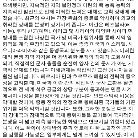
모색했지만, 지속적인 지역 불안정과 이란의 핵 농축 능력의
지속적인 발전으로 인해 이러한 노력은 대체로 교착 상태에 빠
졌습니다. 최근의 수사는 긴장 완화의 종료를 암시하며 외교의
취약한 상태를 분명히 상기시켜 줍니다. 이란은 헤즈볼라(레
바논), 후티 반군(예멘), 이라크 및 시리아의 다양한 시아파 민
병대를 포함한 다양한 국가 및 비국가 행위자를 통해 지역 영
향력을 계속 주장하고 있으며, 이는 종종 미국과 이스라엘, 사
우디아라비아와 같은 동맹국의 분노를 사고 있습니다. 이러한
대리 분쟁 지역 각각은 더 광범위한 분쟁의 잠재적 도화선이
되며, 직접적인 군사 충돌을 순전히 양자 간의 문제가 아닌 지
역적 문제로 만듭니다.
이해관계는 직접적인 교전 당사자들을
훨씬 넘어섭니다. 페르시아 만과 호르무즈 해협의 전략적 중요
성을 고려할 때, 미국과 이란 간의 직접적인 군사 교환은 필연
적으로 전 세계 석유 공급의 상당 부분이 통과하는 만큼 세계
에너지 시장을 불안정하게 만들 것입니다. 인도주의적 비용은
막대할 것이며, 중동 전역의 전쟁으로 황폐화된 국가들의 기존
위기를 더욱 악화시킬 것입니다. 또한, 그러한 분쟁은 다른 지
역 강대국과 잠재적으로 국제 행위자들을 끌어들여 국지적인
분쟁을 더 넓고 예측 불가능한 화염으로 변모시킬 위험이 있습
니다. 어느 한쪽이 상대방의 주권 영토에 대한 노골적인 공격
을 감행할 가능성은, 일부에게는 멀게 느껴질 수 있지만, 이 지