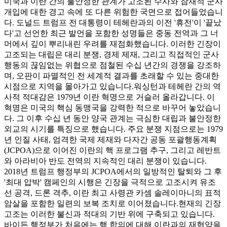
미국과 이란 간의 불안정한 관계가 고조된 수사와 잠재적 군사
개입에 대한 경고 속에 또 다른 위험한 국면으로 접어들었습니
다. 도널드 트럼프 전 대통령이 테헤란과의 이전 '휴전'이 '끝났
다'고 선언한 최근 발언을 포함한 성명들은 중동 전역과 그 너
머에서 깊이 뿌리내린 우려를 재점화했습니다. 이러한 긴장이
고조되는 대립은 대리 분쟁, 경제 제재, 그리고 직접적인 군사
행동의 끊임없는 위협으로 점철된 수십 년간의 경쟁을 강조하
며, 오판이 파멸적인 전 세계적 결과를 초래할 수 있는 중대한
시점으로 지역을 몰아가고 있습니다.
워싱턴과 테헤란 간의 역
사적 적대감은 1979년 이란 혁명으로 거슬러 올라갑니다. 이
혁명은 미국의 핵심 동맹국을 강력한 적으로 바꾸어 놓았습니
다. 그 이후 수십 년 동안 양국 관계는 극심한 대립과 불안정한
외교의 시기를 특징으로 했습니다. 주요 분쟁 지점으로는 1979
년 인질 사태, 엄격한 국제 제재와 다자간 공동 포괄행동계획
(JCPOA)으로 이어진 이란의 핵 프로그램 추구, 그리고 레반트
와 아라비아 반도 전역의 지속적인 대리 분쟁이 있습니다.
2018년 트럼프 행정부의 JCPOA에서의 일방적인 탈퇴와 그 후
'최대 압박' 캠페인의 시행은 긴장을 극적으로 고조시켜 유조
선 공격, 드론 격추, 이란 최고 사령관 카셈 솔레이마니의 표적
암살을 포함한 일련의 보복 조치로 이어졌습니다.
현재의 긴장
고조는 이러한 불신과 적대의 기반 위에 구축되고 있습니다.
바이든 행정부가 처음에는 핵 합의에 대해 이란과의 재협약을