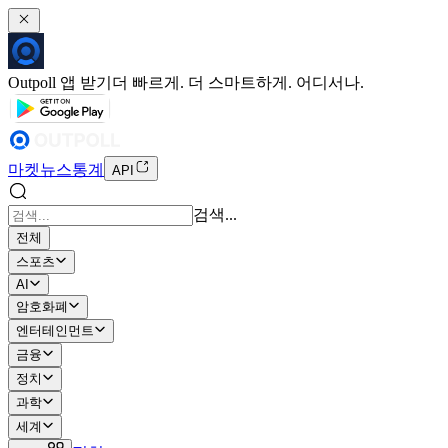
Outpoll 앱 받기
더 빠르게. 더 스마트하게. 어디서나.
마켓
뉴스
통계
API
검색...
전체
스포츠
AI
암호화폐
엔터테인먼트
금융
정치
과학
세계