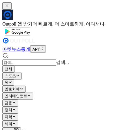
Outpoll 앱 받기
더 빠르게. 더 스마트하게. 어디서나.
마켓
뉴스
통계
API
검색...
전체
스포츠
AI
암호화폐
엔터테인먼트
금융
정치
과학
세계