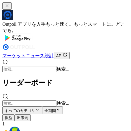
Outpoll アプリを入手
もっと速く。もっとスマートに。どこ
でも。
マーケット
ニュース
統計
API
検索...
リーダーボード
検索...
すべてのカテゴリ
全期間
損益
出来高
1