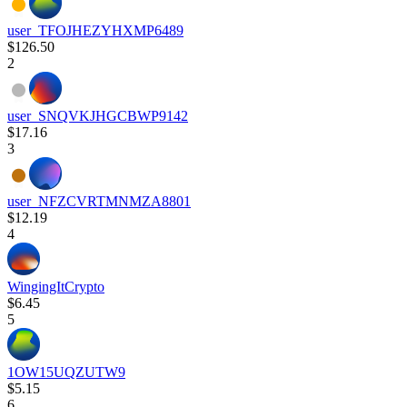
user_TFOJHEZYHXMP6489
$126.50
2
user_SNQVKJHGCBWP9142
$17.16
3
user_NFZCVRTMNMZA8801
$12.19
4
WingingItCrypto
$6.45
5
1OW15UQZUTW9
$5.15
6