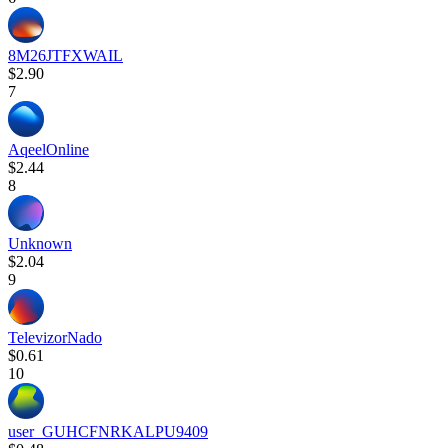
8M26JTFXWAIL
$2.90
7
AqeelOnline
$2.44
8
Unknown
$2.04
9
TelevizorNado
$0.61
10
user_GUHCFNRKALPU9409