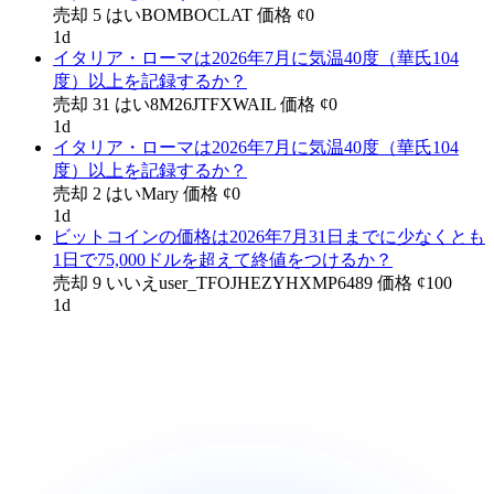
売却
5
はい
BOMBOCLAT
価格
¢
0
1d
イタリア・ローマは2026年7月に気温40度（華氏104
度）以上を記録するか？
売却
31
はい
8M26JTFXWAIL
価格
¢
0
1d
イタリア・ローマは2026年7月に気温40度（華氏104
度）以上を記録するか？
売却
2
はい
Mary
価格
¢
0
1d
ビットコインの価格は2026年7月31日までに少なくとも
1日で75,000ドルを超えて終値をつけるか？
売却
9
いいえ
user_TFOJHEZYHXMP6489
価格
¢
100
1d