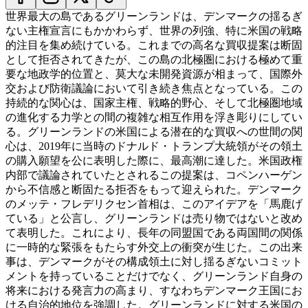
世界最大の島であるグリーンランドは、デンマークの揺るぎ
ない主権宣言にもかかわらず、世界の列強、特に米国の戦略
的注目を集め続けている。これまでの高名な買収提案は断固
として拒否されてきたが、この島の北極圏における極めて重
要な地政学的位置と、莫大な未開発資源が相まって、国際外
交および防衛議論において引き続き焦点となっている。この
持続的な関心は、国家主権、戦略的野心、そして北極圏地域
の進化する力学との間の複雑な相互作用を浮き彫りにしてい
る。
グリーンランドの米国による潜在的な買収への世間の関
心は、2019年に当時のドナルド・トランプ大統領がその領土
の購入願望を公に表明した際に、最高潮に達した。米国政権
内部で議論されていたとされるこの提案は、コペンハーゲン
から不信感と断固たる拒否をもって迎えられた。デンマーク
のメッテ・フレデリクセン首相は、このアイデアを「馬鹿げ
ている」と公言し、グリーンランドは売り物ではないと改め
て表明した。これにより、長年の同盟国である両国間の関係
に一時的な緊張をもたらす外交上の衝突が生じた。この出来
事は、デンマークがその構成領土に対し揺るぎないコミット
メントを持っていることだけでなく、グリーンランド自身の
将来における発言力の高まり、すなわちデンマーク王国にお
ける自治的地位を強調した。
グリーンランドに対する米国の