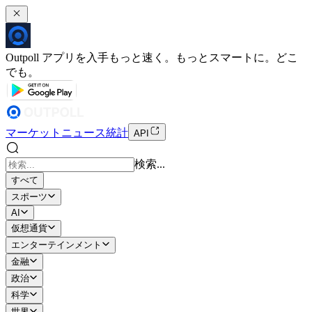
Outpoll アプリを入手
もっと速く。もっとスマートに。どこ
でも。
マーケット
ニュース
統計
API
検索...
すべて
スポーツ
AI
仮想通貨
エンターテインメント
金融
政治
科学
世界