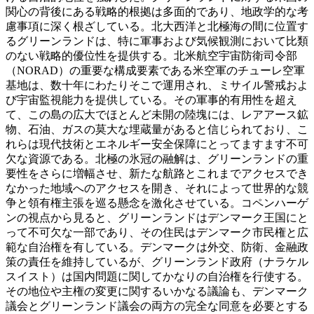
関心の背後にある戦略的根拠は多面的であり、地政学的な考
慮事項に深く根ざしている。北大西洋と北極海の間に位置す
るグリーンランドは、特に軍事および気候観測において比類
のない戦略的優位性を提供する。北米航空宇宙防衛司令部
（NORAD）の重要な構成要素である米空軍のチューレ空軍
基地は、数十年にわたりそこで運用され、ミサイル警戒およ
び宇宙監視能力を提供している。その軍事的有用性を超え
て、この島の広大でほとんど未開の陸塊には、レアアース鉱
物、石油、ガスの莫大な埋蔵量があると信じられており、こ
れらは現代技術とエネルギー安全保障にとってますます不可
欠な資源である。北極の氷冠の融解は、グリーンランドの重
要性をさらに増幅させ、新たな航路とこれまでアクセスでき
なかった地域へのアクセスを開き、それによって世界的な競
争と領有権主張を巡る懸念を激化させている。
コペンハーゲ
ンの視点から見ると、グリーンランドはデンマーク王国にと
って不可欠な一部であり、その住民はデンマーク市民権と広
範な自治権を有している。デンマークは外交、防衛、金融政
策の責任を維持しているが、グリーンランド政府（ナラケル
スイスト）は国内問題に関してかなりの自治権を行使する。
その地位や主権の変更に関するいかなる議論も、デンマーク
議会とグリーンランド議会の両方の完全な同意を必要とする