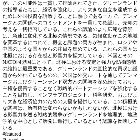
が、この可能性は一貫して排除されてきた。グリーンランド
の指導者たちは、経済を強化し、より大きな自立を達成する
ために外国投資を誘致することに熱心である一方で、デンマ
ークとの関係へのコミットメントを一貫して確認し、売却の
考えを一切拒否している。
これらの議論のより広範な背景
は、急速に変化する北極の情勢である。気候変動がこの地域
を変革するにつれて、機会と課題の両方が生まれ、ロシアや
中国のような国々からの注目を集めている。これらの国々は
北極における存在感と影響力を拡大している。米国とその
NATO同盟国にとって、北極における安定と強力な防衛態勢
の維持は最重要である。グリーンランドの直接的な買収は議
題から外れているものの、米国は外交ルートを通じてデンマ
ークおよびグリーンランド双方との関与を深め続けており、
主権を侵害することなく戦略的パートナーシップを強化する
ことを目指し、インフラプロジェクト、科学研究、およびよ
り大きな経済協力のための支援を提供している。この積極的
な関与は、所有権は変わらないかもしれないが、北極におけ
る影響力を巡る戦略的競争がグリーンランドを地理的、地政
学的な中心として活発に進行しているという認識を反映して
いる。
#
featured
#
Greenland