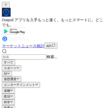
Outpoll アプリを入手
もっと速く。もっとスマートに。どこ
でも。
マーケット
ニュース
統計
API
検索...
すべて
スポーツ
AI
仮想通貨
エンターテインメント
金融
政治
科学
世界