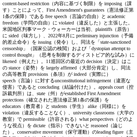
content-based restriction（内容に基づく制限）を imposing（課
す）ことによって、First Amendment's guarantees（憲法修正第
1条の保障）である free speech（言論の自由）と academic
freedom（学問の自由）に violated（違反した）と主張した。
米国地区判事マーク・ウォーカーは当初、plaintiffs（原告）
に sided（味方し）、2022年8月に preliminary injunction（予備
的差止命令）を issuing（発令）し、同法を「state-sanctioned
censorship」（国家公認の検閲）および「dystopian attempt to
control thought」（思考を制御するディストピア的な試み）に
likened（例えた）。11巡回区の最近の decision（決定）はこ
の stance（姿勢）を largely affirmed（大部分肯定）し、同法
の高等教育 provisions（条項）が indeed（実際に）
speech（言論）に対するunconstitutional infringement（違憲な
侵害）であると concluding（結論付けた）。appeals court（控
訴裁判所）は、state（州）がestablished First Amendment
protections（確立された憲法修正第1条の保護）を
educators（教育者）と students（学生） alike（同様に）を
violation（違反することなく）、university classrooms（大学の
教室）で permissible（許容される）what perspectives（どのよ
うな視点）を dictate（指示）できないと reasoned（論じ
た）。
conservative movement（保守運動）のleading figure（主