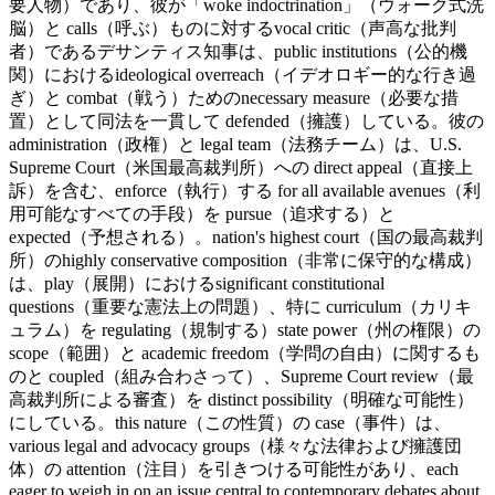
要人物）であり、彼が「woke indoctrination」（ウォーク式洗
脳）と calls（呼ぶ）ものに対するvocal critic（声高な批判
者）であるデサンティス知事は、public institutions（公的機
関）におけるideological overreach（イデオロギー的な行き過
ぎ）と combat（戦う）ためのnecessary measure（必要な措
置）として同法を一貫して defended（擁護）している。彼の
administration（政権）と legal team（法務チーム）は、U.S.
Supreme Court（米国最高裁判所）への direct appeal（直接上
訴）を含む、enforce（執行）する for all available avenues（利
用可能なすべての手段）を pursue（追求する）と
expected（予想される）。nation's highest court（国の最高裁判
所）のhighly conservative composition（非常に保守的な構成）
は、play（展開）におけるsignificant constitutional
questions（重要な憲法上の問題）、特に curriculum（カリキ
ュラム）を regulating（規制する）state power（州の権限）の
scope（範囲）と academic freedom（学問の自由）に関するも
のと coupled（組み合わさって）、Supreme Court review（最
高裁判所による審査）を distinct possibility（明確な可能性）
にしている。this nature（この性質）の case（事件）は、
various legal and advocacy groups（様々な法律および擁護団
体）の attention（注目）を引きつける可能性があり、each
eager to weigh in on an issue central to contemporary debates about