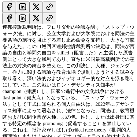
連邦控訴裁判所は、フロリダ州の物議を醸す「ストップ・ウ
ォーク法」に対し、公立大学および大学院における同法の主
要条項の施行を阻止する差し止め命令を支持し、大きな打撃
を与えた。この11巡回区連邦控訴裁判所の決定は、同法が言
論の自由と学問の自由を stifled（阻害した）と主張した原告
側にとって大きな勝利であり、直ちに米国最高裁判所での憲
法上の対決の舞台を整えた。この判決は、人種、ジェンダ
ー、権力に関する議論を教育現場で規制しようとする試みを
取り巻く、深い法的およびイデオロギー的な対立を浮き彫り
にしている。この戦いはロン・デサンティス知事が
champion（擁護）し、国家の進行中の文化戦争における
flashpoint（発火点）となっている。
「ストップ・ウォーク
法」として正式に知られる個人自由法は、2022年にデサンテ
ィス知事によって署名され、法律となった。同法は、教育機
関および民間企業が人種、肌の色、性別、または出身国に関
する特定の概念を promoting（促進すること）を禁止してい
る。これは、批評家がしばしばcritical race theory（批判的人
種理論）または「woke」イデオロギーとラベル付けするも