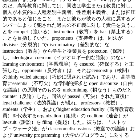
のだ。高等教育に関しては、同法は学生または教員に対し、
個人が本質的に人種差別主義者、性差別主義者、または抑圧
的であると信じること、または彼らが彼らの人種に属するメ
ンバーによって犯された過去の不正義に対して責任を負うこ
とを compel（強いる） instruction（教育）を bar（禁止する）
ことを目指していた。proponents（支持者）は、同法が
divisive（分裂的）でdiscriminatory（差別的な）な
instruction（教育）から学生と従業員を protection（保護）
し、ideological coercion（イデオロギー的な強制）のない
learning environment（学習環境）を ensured（確保する）と主
張した。opponents（反対者）は、それはcensorship（検閲）
のthinly veiled attempt（巧妙に隠された試み）であり、高等教
育にessential（不可欠）な学問的探求と open discourse（自由
な議論）の原則そのものを undermining（損なう）ものだと
counter（反論）した。
同法が passed（可決）された直後に
legal challenge（法的異議）が現れ、professors（教授）、
students（学生）、およびhigher education faculty（高等教育教
員）を代表するorganization（組織）の coalition（連合）が
lawsuit（訴訟）を filing（提起）した。彼らは、「ストッ
プ・ウォーク法」が classroom discussions（教室での議論）お
よび university programming（大学のプログラム）に対する