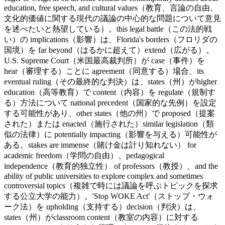
education, free speech, and cultural values（教育、言論の自由、
文化的価値に関する現代の議論の中心的な問題について意見
を述べたいと熱望している）。
this legal battle（この法的戦
い）の implications（影響）は、Florida's borders（フロリダの
国境）を far beyond（はるかに超えて）extend（広がる）。
U.S. Supreme Court（米国最高裁判所）が case（事件）を
hear（審理する）ことに agreement（同意する）場合、its
eventual ruling（その最終的な判決）は、states（州）がhigher
education（高等教育）で content（内容）を regulate（規制す
る）方法について national precedent（国家的な先例）を設定
する可能性があり、other states（他の州）で proposed（提案
された）または enacted（施行された）similar legislation（類
似の法律）に potentially impacting（影響を与える）可能性が
ある。stakes are immense（賭け金は計り知れない） for
academic freedom（学問の自由）、pedagogical
independence（教育的独立性） of professors（教授）、and the
ability of public universities to explore complex and sometimes
controversial topics（複雑で時には議論を呼ぶトピックを探求
する公立大学の能力）。'Stop WOKE Act'（ストップ・ウォ
ーク法）を upholding（支持する）decision（判決）は、
states（州）がclassroom content（教室の内容）に対する