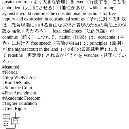
greater control（より大きな管理）を exert（行使する）ことを
embolden（大胆にさせる）可能性があり、while a ruling
against it would reinforce the constitutional protections for free
inquiry and expression in educational settings（それに対する判決
は、教育現場における自由な探求と表現のための憲法上の保
護を強化するだろう）。legal challenges（法的異議）が
continue（続く）につれて、nation（国家）は、academia（学
界）における free speech（言論の自由）の principles（原則）
が the highest court in the land（その国の最高裁判所）によっ
て redefine（再定義）されるかどうかを watches（見守ってい
る）。
#
featured
#
Florida
#
Stop WOKE Act
#
Ron DeSantis
#
Supreme Court
#
First Amendment
#
Academic Freedom
#
Higher Education
#
Civil Rights