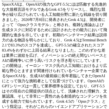
SpaceXAIは、OpenAIの強力なGPT-5.5にほぼ匹敵する先進的
な大規模言語モデルであるGrok 4.5をリリースし、熾烈な競
争が繰り広げられている人工知能分野に新たな戦線を切り開
きました。2026年7月8日に発表されたGrok 4.5は、開発者に
よって「Opusクラスモデル」と称され、複雑な推論および
生成タスクに対応するために設計されたその能力において飛
躍的な進歩を示しています。初期のベンチマーク結果は説得
力のある物語を明らかにしており、Grok 4.5はTerminal Bench
2.1で83.3%のスコアを達成し、GPT-5.5の確立されたスコア
83.4%をわずかに上回る結果となりました。このわずかな差
は業界に波紋を広げ、イノベーションの絶え間ないペースと
AIの覇権争いに伴う高いリスクを浮き彫りにしています。
この開発は、イーロン・マスク氏の人工知能におけるより広
範な野心とますます関連付けられているベンチャー企業であ
るSpaceXAIを、生成AIの最前線に長年君臨してきたOpenAI
にとって強力な挑戦者として位置づけています。OpenAIの
GPTシリーズは一貫して業界標準を設定しており、GPT-5.5
はその現在の公開提供の頂点として、洗練された理解力、文
脈認識、そして非常に一貫性のある創造的なコンテンツを生
成する能力で知られています。Grok 4.5の「Opusクラス」と
いう指定は、それがこれらのハイエンドアプリケーションで