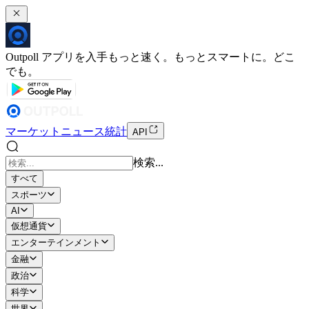
Outpoll アプリを入手
もっと速く。もっとスマートに。どこ
でも。
マーケット
ニュース
統計
API
検索...
すべて
スポーツ
AI
仮想通貨
エンターテインメント
金融
政治
科学
世界