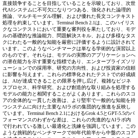
直接競争することを目指していることを示唆しており、次世
代AIシステムに不可欠になりつつある、強化された論理的
推論、マルチモーダル理解、および優れた長文コンテキスト
処理を約束しています。
Terminal Bench 2.1は、このハイリス
クなコンテストにおいて重要な審判役を果たしており、モデ
ルの基礎的な推論能力、問題解決スキル、および多様なタス
クにわたる一般的な知能を厳密に評価するように設計されて
います。このようなベンチマークは単なる学術的な演習以上
のものです。それらは、モデルの実際のアプリケーションへ
の潜在能力を示す重要な指標であり、エンタープライズソリ
ューションでの採用率、研究の方向性、および投資家の信頼
に影響を与えます。これらの標準化されたテストでの好成績
は、AIが達成できることの限界を押し広げ、複雑なビジネ
スプロセス、科学研究、および創造的な取り組みを処理する
モデルの能力と相関することがよくあります。これらのスコ
アの全体的な一貫した改善は、より堅牢で一般的な知能を持
つシステムに向けた主要なAIラボの集団的な推進を反映し
ています。
Terminal Bench 2.1におけるGrok 4.5とGPT-5.5のパ
フォーマンスのわずかな差は、これらの先進的なAIラボ内
で行われている激しい最適化と洗練を強調しています。この
ような挑戦的なベンチマークで80年代前半から中盤のスコア