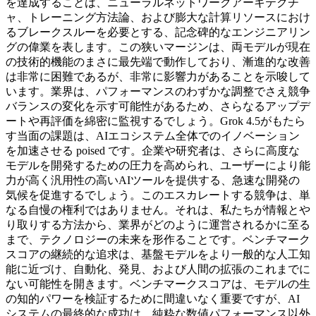
を達成することは、ニューラルネットワークアーキテクチ
ャ、トレーニング方法論、および膨大な計算リソースにおけ
るブレークスルーを必要とする、記念碑的なエンジニアリン
グの偉業を表します。この狭いマージンは、両モデルが現在
の技術的機能のまさに最先端で動作しており、漸進的な改善
は非常に困難であるが、非常に影響力があることを示唆して
います。業界は、パフォーマンスのわずかな調整でさえ競争
バランスの変化を示す可能性があるため、さらなるアップデ
ートや再評価を綿密に監視するでしょう。
Grok 4.5がもたら
す当面の課題は、AIエコシステム全体でのイノベーション
を加速させる poised です。企業や研究者は、さらに高度な
モデルを開発するための圧力を高められ、ユーザーにより能
力が高く汎用性の高いAIツールを提供する、急速な開発の
気候を促進するでしょう。このエスカレートする競争は、単
なる自慢の権利ではありません。それは、私たちが情報とや
り取りする方法から、業界がどのように運営されるかに至る
まで、テクノロジーの未来を形作ることです。ベンチマーク
スコアの継続的な追求は、基盤モデルをより一般的な人工知
能に近づけ、自動化、発見、および人間の拡張のこれまでに
ない可能性を開きます。
ベンチマークスコアは、モデルの生
の知的パワーを検証するために間違いなく重要ですが、AI
システムの最終的な成功は、純粋な数値パフォーマンス以外