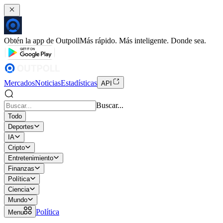
Obtén la app de Outpoll
Más rápido. Más inteligente. Donde sea.
Mercados
Noticias
Estadísticas
API
Buscar...
Todo
Deportes
IA
Cripto
Entretenimiento
Finanzas
Política
Ciencia
Mundo
Política
Menu