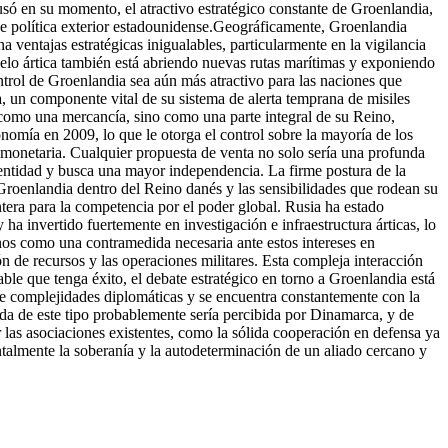
só en su momento, el atractivo estratégico constante de Groenlandia,
e política exterior estadounidense.
Geográficamente, Groenlandia
ventajas estratégicas inigualables, particularmente en la vigilancia
hielo ártica también está abriendo nuevas rutas marítimas y exponiendo
ontrol de Groenlandia sea aún más atractivo para las naciones que
 un componente vital de su sistema de alerta temprana de misiles
omo una mercancía, sino como una parte integral de su Reino,
mía en 2009, lo que le otorga el control sobre la mayoría de los
ca monetaria. Cualquier propuesta de venta no solo sería una profunda
entidad y busca una mayor independencia. La firme postura de la
Groenlandia dentro del Reino danés y las sensibilidades que rodean su
tera para la competencia por el poder global. Rusia ha estado
ha invertido fuertemente en investigación e infraestructura árticas, lo
nos como una contramedida necesaria ante estos intereses en
ón de recursos y las operaciones militares. Esta compleja interacción
able que tenga éxito, el debate estratégico en torno a Groenlandia está
de complejidades diplomáticas y se encuentra constantemente con la
ida de este tipo probablemente sería percibida por Dinamarca, y de
las asociaciones existentes, como la sólida cooperación en defensa ya
talmente la soberanía y la autodeterminación de un aliado cercano y