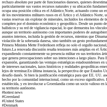
rechazo absoluto por parte de funcionarios daneses, quienes desestim
particularmente sus vastos recursos naturales y su ubicación fundament
ocupa una posición crítica en el Atlántico Norte, actuando como un en
de los movimientos militares rusos en el Ártico y el Atlántico Norte, 
vastas reservas sin explotar de minerales, incluidos los elementos de 
compiten por el dominio económico y geopolítico. Desde un punto de v
balísticos y su red de vigilancia espacial, lo que demuestra los vínculos
aunque un territorio autónomo con importantes poderes de autogobier
asuntos internos, incluida la gestión de recursos, mientras que Dinamar
violación de la soberanía danesa, sino también un gesto profundament
Primera Ministra Mette Frederiksen refleja no solo el orgullo naciona
futuro.
La renovada discusión resalta tensiones más amplias en el Árti
expandiendo constantemente su presencia militar en sus territorios árti
que genera preocupaciones sobre sus intenciones a largo plazo. Para 
expansión, garantizando las ventajas estratégicas estadounidenses en un
de intereses nacionales, lazos históricos y realidades geopolíticas eme
lejos de terminar.
En última instancia, la perspectiva de que Estados 
desafío danés. Si bien la justificación estratégica para que EE. UU. 
hecho por la comunidad internacional, como un exceso significativo. 
establecida, y en involucrar a Groenlandia como un socio valioso en 
su territorio autónomo.
#
hottest news
#
Greenland
#
United States
#
Denmark