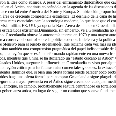
aron la idea como absurda. A pesar del enfriamiento diplomático que cau
al en el Ártico, continúa colocándola en la agenda de las discusiones d
lace crucial entre América del Norte y Europa. Su ubicación proporciona 
un área de creciente competencia estratégica. El deshielo de la capa de 
tierras raras esenciales para la tecnología moderna, lo que hace que el c
ista militar, EE. UU. ya opera la Base Aérea de Thule en Groenlandia,
 estratégicos existentes.
Dinamarca, sin embargo, ve a Groenlandia no c
no. Groenlandia obtuvo la autonomía interna en 1979 y una mayor autono
ca conserva el control sobre la política exterior, la defensa y la políti
e ofensivo para el pueblo groenlandés, que reclama cada vez más su id
l, sino también una comprensión pragmática del papel indispensable de 
co, una región que se está transformando rápidamente en una nueva fron
cos, mientras que China se ha declarado un "estado cercano al Ártico" y 
Estados Unidos, asegurar la influencia en Groenlandia es visto por algu
a región crítica para las futuras rutas comerciales globales, la extracci
rgentes significa que, si bien una oferta formal puede parecer poco prob
Unidos haga una oferta formal para comprar Groenlandia sigue plagada 
asegure una mayor presencia en el Ártico sigue creciendo, cualquier med
El enfoque, en cambio, probablemente seguirá centrándose en fortalecer 
la gobernanza ártica, en lugar de seguir un camino que socave fundamen