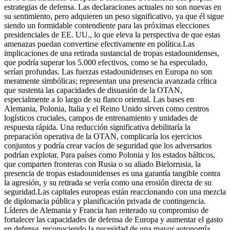
estrategias de defensa. Las declaraciones actuales no son nuevas en
su sentimiento, pero adquieren un peso significativo, ya que él sigue
siendo un formidable contendiente para las próximas elecciones
presidenciales de EE. UU., lo que eleva la perspectiva de que estas
amenazas puedan convertirse efectivamente en política.
Las
implicaciones de una retirada sustancial de tropas estadounidenses,
que podría superar los 5.000 efectivos, como se ha especulado,
serían profundas. Las fuerzas estadounidenses en Europa no son
meramente simbólicas; representan una presencia avanzada crítica
que sustenta las capacidades de disuasión de la OTAN,
especialmente a lo largo de su flanco oriental. Las bases en
Alemania, Polonia, Italia y el Reino Unido sirven como centros
logísticos cruciales, campos de entrenamiento y unidades de
respuesta rápida. Una reducción significativa debilitaría la
preparación operativa de la OTAN, complicaría los ejercicios
conjuntos y podría crear vacíos de seguridad que los adversarios
podrían explotar. Para países como Polonia y los estados bálticos,
que comparten fronteras con Rusia o su aliado Bielorrusia, la
presencia de tropas estadounidenses es una garantía tangible contra
la agresión, y su retirada se vería como una erosión directa de su
seguridad.
Las capitales europeas están reaccionando con una mezcla
de diplomacia pública y planificación privada de contingencia.
Líderes de Alemania y Francia han reiterado su compromiso de
fortalecer las capacidades de defensa de Europa y aumentar el gasto
en defensa, reconociendo la necesidad de una mayor autonomía