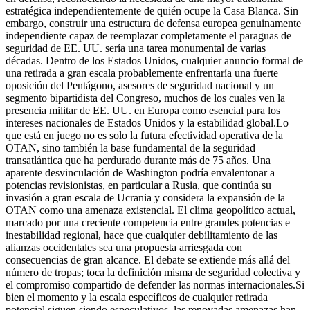
estratégica independientemente de quién ocupe la Casa Blanca. Sin
embargo, construir una estructura de defensa europea genuinamente
independiente capaz de reemplazar completamente el paraguas de
seguridad de EE. UU. sería una tarea monumental de varias
décadas. Dentro de los Estados Unidos, cualquier anuncio formal de
una retirada a gran escala probablemente enfrentaría una fuerte
oposición del Pentágono, asesores de seguridad nacional y un
segmento bipartidista del Congreso, muchos de los cuales ven la
presencia militar de EE. UU. en Europa como esencial para los
intereses nacionales de Estados Unidos y la estabilidad global.
Lo
que está en juego no es solo la futura efectividad operativa de la
OTAN, sino también la base fundamental de la seguridad
transatlántica que ha perdurado durante más de 75 años. Una
aparente desvinculación de Washington podría envalentonar a
potencias revisionistas, en particular a Rusia, que continúa su
invasión a gran escala de Ucrania y considera la expansión de la
OTAN como una amenaza existencial. El clima geopolítico actual,
marcado por una creciente competencia entre grandes potencias e
inestabilidad regional, hace que cualquier debilitamiento de las
alianzas occidentales sea una propuesta arriesgada con
consecuencias de gran alcance. El debate se extiende más allá del
número de tropas; toca la definición misma de seguridad colectiva y
el compromiso compartido de defender las normas internacionales.
Si
bien el momento y la escala específicos de cualquier retirada
potencial siguen siendo especulativos, las renovadas amenazas han