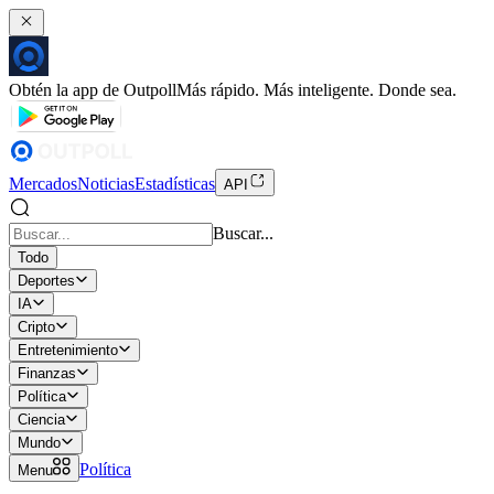
Obtén la app de Outpoll
Más rápido. Más inteligente. Donde sea.
Mercados
Noticias
Estadísticas
API
Buscar...
Todo
Deportes
IA
Cripto
Entretenimiento
Finanzas
Política
Ciencia
Mundo
Política
Menu