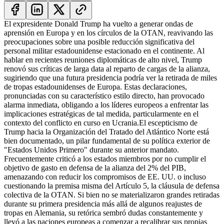
El expresidente Donald Trump ha vuelto a generar ondas de
aprensión en Europa y en los círculos de la OTAN, reavivando las
preocupaciones sobre una posible reducción significativa del
personal militar estadounidense estacionado en el continente. Al
hablar en recientes reuniones diplomáticas de alto nivel, Trump
renovó sus críticas de larga data al reparto de cargas de la alianza,
sugiriendo que una futura presidencia podría ver la retirada de miles
de tropas estadounidenses de Europa. Estas declaraciones,
pronunciadas con su característico estilo directo, han provocado
alarma inmediata, obligando a los líderes europeos a enfrentar las
implicaciones estratégicas de tal medida, particularmente en el
contexto del conflicto en curso en Ucrania.
El escepticismo de
Trump hacia la Organización del Tratado del Atlántico Norte está
bien documentado, un pilar fundamental de su política exterior de
"Estados Unidos Primero" durante su anterior mandato.
Frecuentemente criticó a los estados miembros por no cumplir el
objetivo de gasto en defensa de la alianza del 2% del PIB,
amenazando con reducir los compromisos de EE. UU. o incluso
cuestionando la premisa misma del Artículo 5, la cláusula de defensa
colectiva de la OTAN. Si bien no se materializaron grandes retiradas
durante su primera presidencia más allá de algunos reajustes de
tropas en Alemania, su retórica sembró dudas constantemente y
llevó a las naciones europeas a comenzar a recalibrar sus propias