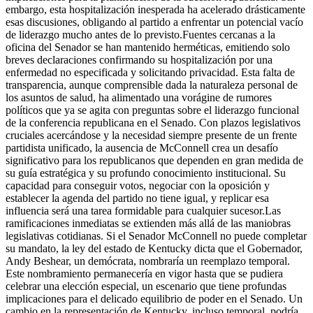
embargo, esta hospitalización inesperada ha acelerado drásticamente
esas discusiones, obligando al partido a enfrentar un potencial vacío
de liderazgo mucho antes de lo previsto.
Fuentes cercanas a la
oficina del Senador se han mantenido herméticas, emitiendo solo
breves declaraciones confirmando su hospitalización por una
enfermedad no especificada y solicitando privacidad. Esta falta de
transparencia, aunque comprensible dada la naturaleza personal de
los asuntos de salud, ha alimentado una vorágine de rumores
políticos que ya se agita con preguntas sobre el liderazgo funcional
de la conferencia republicana en el Senado. Con plazos legislativos
cruciales acercándose y la necesidad siempre presente de un frente
partidista unificado, la ausencia de McConnell crea un desafío
significativo para los republicanos que dependen en gran medida de
su guía estratégica y su profundo conocimiento institucional. Su
capacidad para conseguir votos, negociar con la oposición y
establecer la agenda del partido no tiene igual, y replicar esa
influencia será una tarea formidable para cualquier sucesor.
Las
ramificaciones inmediatas se extienden más allá de las maniobras
legislativas cotidianas. Si el Senador McConnell no puede completar
su mandato, la ley del estado de Kentucky dicta que el Gobernador,
Andy Beshear, un demócrata, nombraría un reemplazo temporal.
Este nombramiento permanecería en vigor hasta que se pudiera
celebrar una elección especial, un escenario que tiene profundas
implicaciones para el delicado equilibrio de poder en el Senado. Un
cambio en la representación de Kentucky, incluso temporal, podría