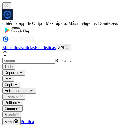
Obtén la app de Outpoll
Más rápido. Más inteligente. Donde sea.
Mercados
Noticias
Estadísticas
API
Buscar...
Todo
Deportes
IA
Cripto
Entretenimiento
Finanzas
Política
Ciencia
Mundo
Política
Menu