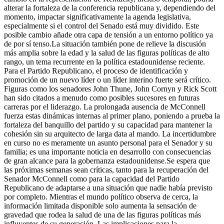
alterar la fortaleza de la conferencia republicana y, dependiendo del
momento, impactar significativamente la agenda legislativa,
especialmente si el control del Senado está muy dividido. Este
posible cambio añade otra capa de tensión a un entorno político ya
de por sí tenso.
La situación también pone de relieve la discusión
más amplia sobre la edad y la salud de las figuras políticas de alto
rango, un tema recurrente en la política estadounidense reciente.
Para el Partido Republicano, el proceso de identificación y
promoción de un nuevo líder o un líder interino fuerte será crítico.
Figuras como los senadores John Thune, John Cornyn y Rick Scott
han sido citados a menudo como posibles sucesores en futuras
carreras por el liderazgo. La prolongada ausencia de McConnell
fuerza estas dinámicas internas al primer plano, poniendo a prueba la
fortaleza del banquillo del partido y su capacidad para mantener la
cohesión sin su arquitecto de larga data al mando. La incertidumbre
en curso no es meramente un asunto personal para el Senador y su
familia; es una importante noticia en desarrollo con consecuencias
de gran alcance para la gobernanza estadounidense.
Se espera que
las próximas semanas sean críticas, tanto para la recuperación del
Senador McConnell como para la capacidad del Partido
Republicano de adaptarse a una situación que nadie había previsto
por completo. Mientras el mundo político observa de cerca, la
información limitada disponible solo aumenta la sensación de
gravedad que rodea la salud de una de las figuras políticas más
influyentes de su generación. Las implicaciones para la