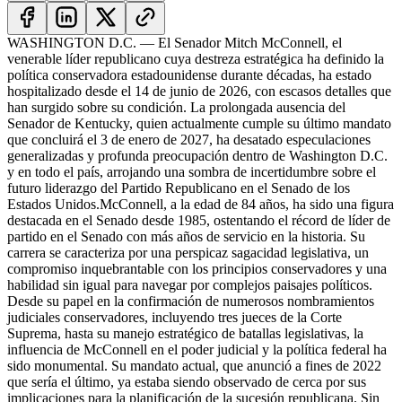
WASHINGTON D.C. — El Senador Mitch McConnell, el
venerable líder republicano cuya destreza estratégica ha definido la
política conservadora estadounidense durante décadas, ha estado
hospitalizado desde el 14 de junio de 2026, con escasos detalles que
han surgido sobre su condición. La prolongada ausencia del
Senador de Kentucky, quien actualmente cumple su último mandato
que concluirá el 3 de enero de 2027, ha desatado especulaciones
generalizadas y profunda preocupación dentro de Washington D.C.
y en todo el país, arrojando una sombra de incertidumbre sobre el
futuro liderazgo del Partido Republicano en el Senado de los
Estados Unidos.
McConnell, a la edad de 84 años, ha sido una figura
destacada en el Senado desde 1985, ostentando el récord de líder de
partido en el Senado con más años de servicio en la historia. Su
carrera se caracteriza por una perspicaz sagacidad legislativa, un
compromiso inquebrantable con los principios conservadores y una
habilidad sin igual para navegar por complejos paisajes políticos.
Desde su papel en la confirmación de numerosos nombramientos
judiciales conservadores, incluyendo tres jueces de la Corte
Suprema, hasta su manejo estratégico de batallas legislativas, la
influencia de McConnell en el poder judicial y la política federal ha
sido monumental. Su mandato actual, que anunció a fines de 2022
que sería el último, ya estaba siendo observado de cerca por sus
implicaciones para la planificación de la sucesión republicana. Sin