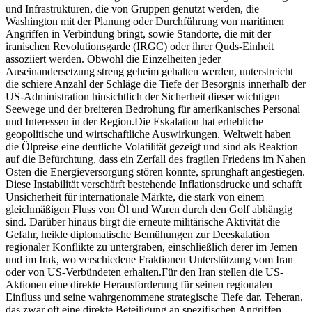
und Infrastrukturen, die von Gruppen genutzt werden, die
Washington mit der Planung oder Durchführung von maritimen
Angriffen in Verbindung bringt, sowie Standorte, die mit der
iranischen Revolutionsgarde (IRGC) oder ihrer Quds-Einheit
assoziiert werden. Obwohl die Einzelheiten jeder
Auseinandersetzung streng geheim gehalten werden, unterstreicht
die schiere Anzahl der Schläge die Tiefe der Besorgnis innerhalb der
US-Administration hinsichtlich der Sicherheit dieser wichtigen
Seewege und der breiteren Bedrohung für amerikanisches Personal
und Interessen in der Region.
Die Eskalation hat erhebliche
geopolitische und wirtschaftliche Auswirkungen. Weltweit haben
die Ölpreise eine deutliche Volatilität gezeigt und sind als Reaktion
auf die Befürchtung, dass ein Zerfall des fragilen Friedens im Nahen
Osten die Energieversorgung stören könnte, sprunghaft angestiegen.
Diese Instabilität verschärft bestehende Inflationsdrucke und schafft
Unsicherheit für internationale Märkte, die stark von einem
gleichmäßigen Fluss von Öl und Waren durch den Golf abhängig
sind. Darüber hinaus birgt die erneute militärische Aktivität die
Gefahr, heikle diplomatische Bemühungen zur Deeskalation
regionaler Konflikte zu untergraben, einschließlich derer im Jemen
und im Irak, wo verschiedene Fraktionen Unterstützung vom Iran
oder von US-Verbündeten erhalten.
Für den Iran stellen die US-
Aktionen eine direkte Herausforderung für seinen regionalen
Einfluss und seine wahrgenommene strategische Tiefe dar. Teheran,
das zwar oft eine direkte Beteiligung an spezifischen Angriffen