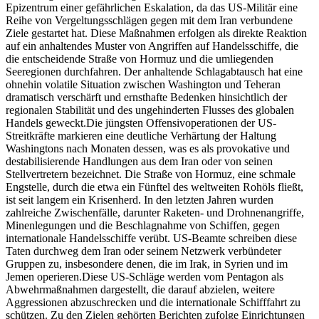
Epizentrum einer gefährlichen Eskalation, da das US-Militär eine
Reihe von Vergeltungsschlägen gegen mit dem Iran verbundene
Ziele gestartet hat. Diese Maßnahmen erfolgen als direkte Reaktion
auf ein anhaltendes Muster von Angriffen auf Handelsschiffe, die
die entscheidende Straße von Hormuz und die umliegenden
Seeregionen durchfahren. Der anhaltende Schlagabtausch hat eine
ohnehin volatile Situation zwischen Washington und Teheran
dramatisch verschärft und ernsthafte Bedenken hinsichtlich der
regionalen Stabilität und des ungehinderten Flusses des globalen
Handels geweckt.
Die jüngsten Offensivoperationen der US-
Streitkräfte markieren eine deutliche Verhärtung der Haltung
Washingtons nach Monaten dessen, was es als provokative und
destabilisierende Handlungen aus dem Iran oder von seinen
Stellvertretern bezeichnet. Die Straße von Hormuz, eine schmale
Engstelle, durch die etwa ein Fünftel des weltweiten Rohöls fließt,
ist seit langem ein Krisenherd. In den letzten Jahren wurden
zahlreiche Zwischenfälle, darunter Raketen- und Drohnenangriffe,
Minenlegungen und die Beschlagnahme von Schiffen, gegen
internationale Handelsschiffe verübt. US-Beamte schreiben diese
Taten durchweg dem Iran oder seinem Netzwerk verbündeter
Gruppen zu, insbesondere denen, die im Irak, in Syrien und im
Jemen operieren.
Diese US-Schläge werden vom Pentagon als
Abwehrmaßnahmen dargestellt, die darauf abzielen, weitere
Aggressionen abzuschrecken und die internationale Schifffahrt zu
schützen. Zu den Zielen gehörten Berichten zufolge Einrichtungen