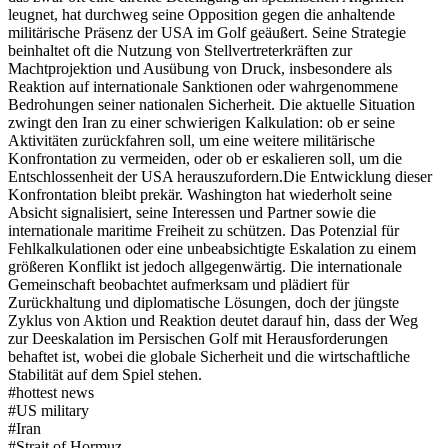
leugnet, hat durchweg seine Opposition gegen die anhaltende
militärische Präsenz der USA im Golf geäußert. Seine Strategie
beinhaltet oft die Nutzung von Stellvertreterkräften zur
Machtprojektion und Ausübung von Druck, insbesondere als
Reaktion auf internationale Sanktionen oder wahrgenommene
Bedrohungen seiner nationalen Sicherheit. Die aktuelle Situation
zwingt den Iran zu einer schwierigen Kalkulation: ob er seine
Aktivitäten zurückfahren soll, um eine weitere militärische
Konfrontation zu vermeiden, oder ob er eskalieren soll, um die
Entschlossenheit der USA herauszufordern.
Die Entwicklung dieser
Konfrontation bleibt prekär. Washington hat wiederholt seine
Absicht signalisiert, seine Interessen und Partner sowie die
internationale maritime Freiheit zu schützen. Das Potenzial für
Fehlkalkulationen oder eine unbeabsichtigte Eskalation zu einem
größeren Konflikt ist jedoch allgegenwärtig. Die internationale
Gemeinschaft beobachtet aufmerksam und plädiert für
Zurückhaltung und diplomatische Lösungen, doch der jüngste
Zyklus von Aktion und Reaktion deutet darauf hin, dass der Weg
zur Deeskalation im Persischen Golf mit Herausforderungen
behaftet ist, wobei die globale Sicherheit und die wirtschaftliche
Stabilität auf dem Spiel stehen.
#
hottest news
#
US military
#
Iran
#
Strait of Hormuz