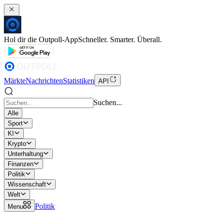
Hol dir die Outpoll-App
Schneller. Smarter. Überall.
Märkte
Nachrichten
Statistiken
API
Suchen...
Alle
Sport
KI
Krypto
Unterhaltung
Finanzen
Politik
Wissenschaft
Welt
Politik
Menu