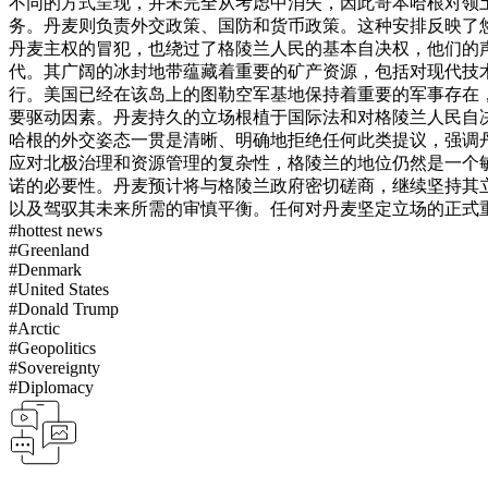
不同的方式呈现，并未完全从考虑中消失，因此哥本哈根对领
务。丹麦则负责外交政策、国防和货币政策。这种安排反映了
丹麦主权的冒犯，也绕过了格陵兰人民的基本自决权，他们的
代。其广阔的冰封地带蕴藏着重要的矿产资源，包括对现代技
行。美国已经在该岛上的图勒空军基地保持着重要的军事存在
要驱动因素。
丹麦持久的立场根植于国际法和对格陵兰人民自
哈根的外交姿态一贯是清晰、明确地拒绝任何此类提议，强调
应对北极治理和资源管理的复杂性，格陵兰的地位仍然是一个
诺的必要性。丹麦预计将与格陵兰政府密切磋商，继续坚持其
以及驾驭其未来所需的审慎平衡。任何对丹麦坚定立场的正式
#
hottest news
#
Greenland
#
Denmark
#
United States
#
Donald Trump
#
Arctic
#
Geopolitics
#
Sovereignty
#
Diplomacy