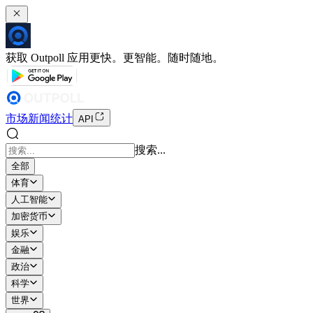
获取 Outpoll 应用
更快。更智能。随时随地。
市场
新闻
统计
API
搜索...
全部
体育
人工智能
加密货币
娱乐
金融
政治
科学
世界