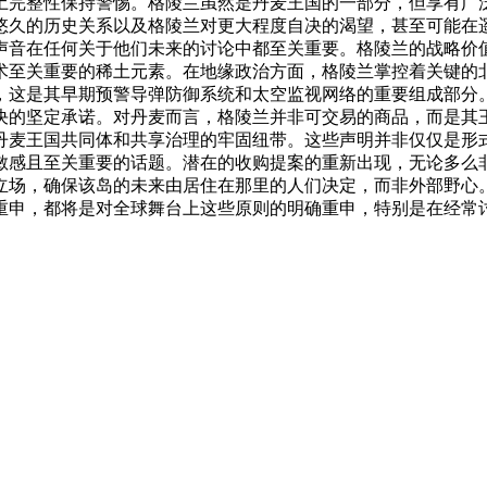
土完整性保持警惕。
格陵兰虽然是丹麦王国的一部分，但享有广
悠久的历史关系以及格陵兰对更大程度自决的渴望，甚至可能在
声音在任何关于他们未来的讨论中都至关重要。
格陵兰的战略价
术至关重要的稀土元素。在地缘政治方面，格陵兰掌控着关键的
，这是其早期预警导弹防御系统和太空监视网络的重要组成部分
决的坚定承诺。对丹麦而言，格陵兰并非可交易的商品，而是其
丹麦王国共同体和共享治理的牢固纽带。这些声明并非仅仅是形
敏感且至关重要的话题。潜在的收购提案的重新出现，无论多么
立场，确保该岛的未来由居住在那里的人们决定，而非外部野心
重申，都将是对全球舞台上这些原则的明确重申，特别是在经常