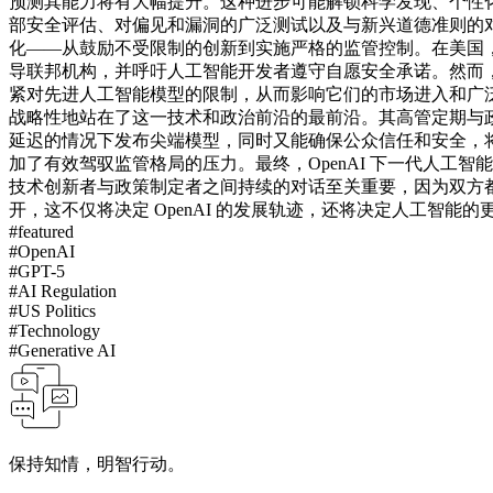
预测其能力将有大幅提升。这种进步可能解锁科学发现、个性
部安全评估、对偏见和漏洞的广泛测试以及与新兴道德准则的
化——从鼓励不受限制的创新到实施严格的监管控制。
在美国
导联邦机构，并呼吁人工智能开发者遵守自愿安全承诺。然而
紧对先进人工智能模型的限制，从而影响它们的市场进入和广
战略性地站在了这一技术和政治前沿的最前沿。其高管定期与
延迟的情况下发布尖端模型，同时又能确保公众信任和安全，
加了有效驾驭监管格局的压力。
最终，OpenAI 下一代人
技术创新者与政策制定者之间持续的对话至关重要，因为双方
开，这不仅将决定 OpenAI 的发展轨迹，还将决定人工智能的
#
featured
#
OpenAI
#
GPT-5
#
AI Regulation
#
US Politics
#
Technology
#
Generative AI
保持知情，明智行动。