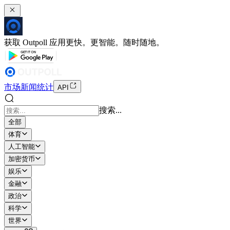
获取 Outpoll 应用
更快。更智能。随时随地。
市场
新闻
统计
API
搜索...
全部
体育
人工智能
加密货币
娱乐
金融
政治
科学
世界