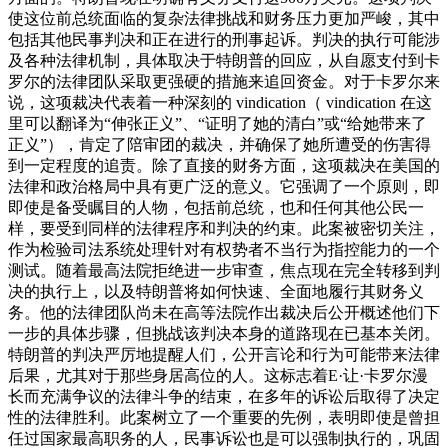
使这位前总统面临的复杂法律挑战和财务压力更加严峻，其中
包括其他民事判决和正在进行的刑事起诉。判决的执行可能涉
及各种法律机制，具体取决于特朗普的回应，从自愿支付到卡
罗尔的法律团队采取更强硬的措施来追回资金。对于卡罗尔来
说，这项裁决代表着一种深刻的 vindication（ vindication 在这
里可以翻译为“伸张正义”、“证明了她的清白”或“给她带来了
正义”），肯定了陪审团的裁决，并确保了她所遭受的伤害得
到一定程度的追责。
除了直接的财务方面，这项裁决在美国的
法律和政治格局中具有更广泛的意义。它强调了一个原则，即
即使是备受瞩目的人物，包括前总统，也和任何其他公民一
样，要受到同样的法律程序和判决的约束。此案被密切关注，
作为检验司法系统处理针对有权势者不当行为指控能力的一个
测试。随着最高法院拒绝进一步审查，焦点现在完全转移到判
决的执行上，以及特朗普将如何快速、全面地履行其财务义
务。他的法律团队尚未在高等法院作出裁决后公开概述他们下
一步的具体步骤，但挑战该判决本身的道路现在已基本关闭。
特朗普的判决严厉地提醒人们，公开言论和行为可能带来法律
后果，尤其对于那些身居高位的人。这标志着E·让·卡罗尔漫
长而充满争议的法律斗争的结束，在多年的诉讼后取得了决定
性的法律胜利。此案树立了一个重要的先例，表明即使是曾担
任过国家最高职务的人，民事诉讼也是可以强制执行的，巩固