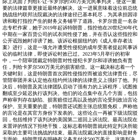
际上巩固了判给E·让·卡罗尔的500万美元民事判决，使这一重
要的法律篇章更接近最终的解决。这一进展意味着这位前总统
挑战纽约联邦法院裁决的法律途径已基本耗尽，为其承担因诽
谤和殴打指控产生的财务义务铺平了道路。
卡罗尔曾是一名杂
志专栏作家，她于2019年起诉特朗普，指控他在20世纪90年代
中期在一家百货公司的试衣间性侵了她，并在否认这些指控和
公开诋毁她时诽谤了她。该诉讼根据纽约的《成人幸存者法
案》进行，这是一项允许遭受性侵犯的成年受害者提起民事诉
讼的临时法律，即使诉讼时效已过。2023年5月举行的初审
中，一个陪审团裁定特朗普对性侵犯卡罗尔和诽谤她负有责
任，判给卡罗尔500万美元的损害赔偿。这一裁决标志着一个
关键时刻，这是特朗普首次因性侵指控而被追究法律责任，尽
管陪审团并未认定他在纽约州法律的法律意义上强奸了他。
判
决后，特朗普及其法律团队启动了强有力的上诉程序，试图推
翻或至少延迟执行该判决。他们的论点集中在几个方面，包括
声称审判存在缺陷、损害赔偿过高以及他的言论受到政治言论
保护。至关重要的是，特朗普还试图主张总统豁免权，声称他
的言论是在其官方身份下发表的。这些论点一再被下级法院驳
回，包括维持了该判决的美国第二巡回上诉法院。最高法院在
未置评的情况下拒绝干预，这标志着特朗普就此特定判决所能
采取的主要司法挑战的结束。
最高法院裁决的直接影响是财务
方面的。特朗普现在明确有义务支付这500万美元。这项判决