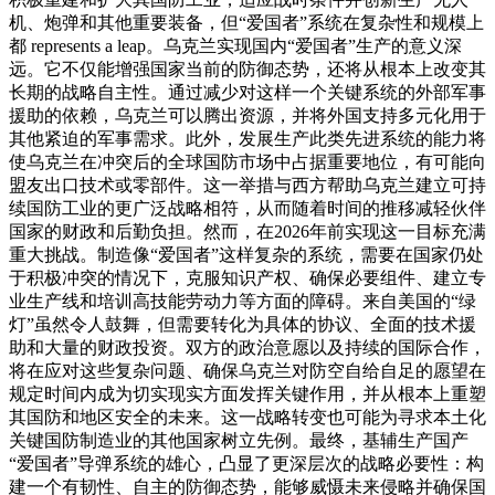
机、炮弹和其他重要装备，但“爱国者”系统在复杂性和规模上
都 represents a leap。
乌克兰实现国内“爱国者”生产的意义深
远。它不仅能增强国家当前的防御态势，还将从根本上改变其
长期的战略自主性。通过减少对这样一个关键系统的外部军事
援助的依赖，乌克兰可以腾出资源，并将外国支持多元化用于
其他紧迫的军事需求。此外，发展生产此类先进系统的能力将
使乌克兰在冲突后的全球国防市场中占据重要地位，有可能向
盟友出口技术或零部件。这一举措与西方帮助乌克兰建立可持
续国防工业的更广泛战略相符，从而随着时间的推移减轻伙伴
国家的财政和后勤负担。
然而，在2026年前实现这一目标充满
重大挑战。制造像“爱国者”这样复杂的系统，需要在国家仍处
于积极冲突的情况下，克服知识产权、确保必要组件、建立专
业生产线和培训高技能劳动力等方面的障碍。来自美国的“绿
灯”虽然令人鼓舞，但需要转化为具体的协议、全面的技术援
助和大量的财政投资。双方的政治意愿以及持续的国际合作，
将在应对这些复杂问题、确保乌克兰对防空自给自足的愿望在
规定时间内成为切实现实方面发挥关键作用，并从根本上重塑
其国防和地区安全的未来。这一战略转变也可能为寻求本土化
关键国防制造业的其他国家树立先例。
最终，基辅生产国产
“爱国者”导弹系统的雄心，凸显了更深层次的战略必要性：构
建一个有韧性、自主的防御态势，能够威慑未来侵略并确保国