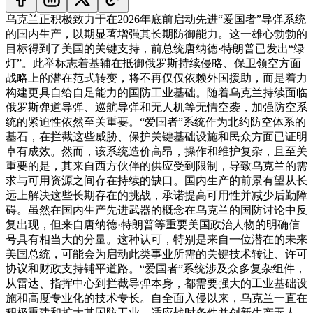
乌克兰正积极致力于在2026年底前启动先进“爱国者”导弹系统
的国内生产，以期显著增强其长期防御能力。这一雄心勃勃的
目标得到了美国的关键支持，前总统唐纳德·特朗普已发出“绿
灯”。此举标志着基辅在抵御俄罗斯持续侵略、保卫领空方面
战略上的潜在范式转变，将不再仅仅依赖外国援助，而是着力
构建更具自给自足能力的国防工业基础。
随着乌克兰持续面临
俄罗斯弹道导弹、巡航导弹和无人机等无情空袭，加强防空系
统的紧迫性依然至关重要。“爱国者”系统作为北约防空体系的
基石，在拦截这些威胁、保护关键基础设施和民众方面已证明
卓有成效。然而，该系统造价高昂，操作和维护复杂，且至关
重要的是，其来自西方伙伴的供应受到限制，导致乌克兰的需
求与可用资源之间存在持续的缺口。国内生产的前景有望从长
远上解决这些长期存在的挑战，承诺提高可用性并减少后勤障
碍。
虽然在国内生产先进武器的概念在乌克兰的国防讨论中反
复出现，但来自唐纳德·特朗普等重要美国政治人物的明确信
号具有相当大的分量。这种认可，特别是来自一位潜在的未来
美国总统，可能会为启动此类事业所需的关键技术转让、许可
协议和财政支持铺平道路。“爱国者”系统涉及众多复杂组件，
从雷达、指挥中心到拦截导弹本身，都需要强大的工业基础设
施和高度专业化的技术专长。自全面入侵以来，乌克兰一直在
积极重建和扩大其国防工业，适应战时条件并创新生产无人