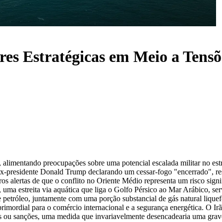
s Estratégicas em Meio a Tensõe
o, alimentando preocupações sobre uma potencial escalada militar no es
o ex-presidente Donald Trump declarando um cessar-fogo "encerrado", re
 alertas de que o conflito no Oriente Médio representa um risco signif
 uma estreita via aquática que liga o Golfo Pérsico ao Mar Arábico, se
etróleo, juntamente com uma porção substancial de gás natural liquefe
primordial para o comércio internacional e a segurança energética. O Ir
as ou sanções, uma medida que invariavelmente desencadearia uma grave