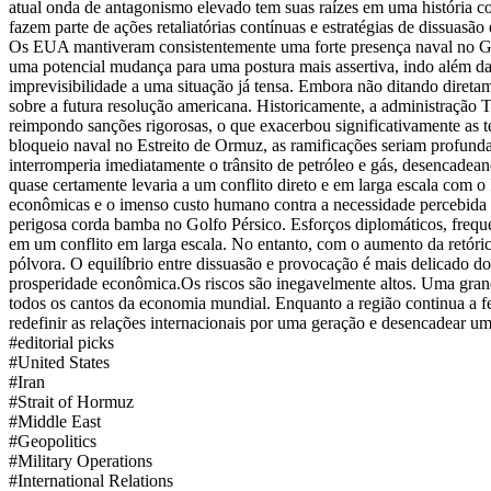
atual onda de antagonismo elevado tem suas raízes em uma história c
fazem parte de ações retaliatórias contínuas e estratégias de dissuas
Os EUA mantiveram consistentemente uma forte presença naval no Golfo
uma potencial mudança para uma postura mais assertiva, indo além da
imprevisibilidade a uma situação já tensa. Embora não ditando diretam
sobre a futura resolução americana. Historicamente, a administraçã
reimpondo sanções rigorosas, o que exacerbou significativamente as te
bloqueio naval no Estreito de Ormuz, as ramificações seriam profundas
interromperia imediatamente o trânsito de petróleo e gás, desencad
quase certamente levaria a um conflito direto e em larga escala com o 
econômicas e o imenso custo humano contra a necessidade percebida de
perigosa corda bamba no Golfo Pérsico. Esforços diplomáticos, frequ
em um conflito em larga escala. No entanto, com o aumento da retórica
pólvora. O equilíbrio entre dissuasão e provocação é mais delicado do 
prosperidade econômica.
Os riscos são inegavelmente altos. Uma gran
todos os cantos da economia mundial. Enquanto a região continua a fe
redefinir as relações internacionais por uma geração e desencadear u
#
editorial picks
#
United States
#
Iran
#
Strait of Hormuz
#
Middle East
#
Geopolitics
#
Military Operations
#
International Relations