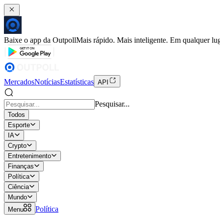
Baixe o app da Outpoll
Mais rápido. Mais inteligente. Em qualquer lug
Mercados
Notícias
Estatísticas
API
Pesquisar...
Todos
Esporte
IA
Crypto
Entretenimento
Finanças
Política
Ciência
Mundo
Política
Menu