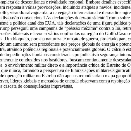
omplexa de desconfiança e rivalidade regional. Embora detalhes específ
ão em resposta a várias provocações, incluindo ataques a navios, inciden
, visando salvaguardar a navegação internacional e dissuadir a agress
 dissuasão convencional.
As declarações do ex-presidente Trump sobre 
ente a política atual dos EUA, tais declarações de uma figura política
o Trump perseguiu uma campanha de "pressão máxima" contra o Irã, re
nsões bilaterais e levou a vários confrontos na região do Golfo.
Caso os
. Um bloqueio, por sua natureza, é um ato de guerra, projetado para cor
eando um aumento sem precedentes nos preços globais de energia e pot
Irã, atraindo potências regionais e potencialmente globais. O cálculo e
 impedir ações iranianas consideradas prejudiciais à segurança intern
entemente conduzidos nos bastidores, buscam continuamente desescalar 
, o envolvimento militar direto e a importância crítica do Estreito de
que nunca, tornando a perspectiva de futuras ações militares significat
de operação militar no Estreito não apenas remodelaria o mapa geopol
rver, líderes globais e mercados de energia observam com a respiração 
ma cascata de consequências imprevistas.