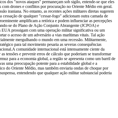
icos dos "novos ataques" permaneçam sob sigilo, entende-se que eles
tes com drones e conflitos por procuração no Oriente Médio em geral.
ão iraniana. No entanto, as recentes ações militares diretas sugerem
a cessação de qualquer "cessar-fogo" adicionam outra camada de
 proeminente amplificam a retórica e podem influenciar as percepções
tirando-se do Plano de Ação Conjunto Abrangente (JCPOA) e
 EUA prossigam com uma operação militar significativa ou um
tar o acesso de um adversário a vias marítimas vitais. Tal ação
encialmente mergulhando o mundo em uma recessão. Militarmente,
stratégico para tal movimento pesaria as severas consequências
acional.
A comunidade internacional está intensamente ciente da
as tensões e prevenir erros de cálculo que poderiam se transformar
 Ormuz para a economia global, a região se apresenta como um barril de
ivas uma preocupação potente para a estabilidade global e a
ítico do Oriente Médio, mas também enviaria ondas de choque por
suspensa, entendendo que qualquer ação militar substancial poderia