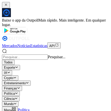
Baixe o app da Outpoll
Mais rápido. Mais inteligente. Em qualquer
lugar.
Mercados
Notícias
Estatísticas
API
Pesquisar...
Todos
Esporte
IA
Crypto
Entretenimento
Finanças
Política
Ciência
Mundo
Política
Menu