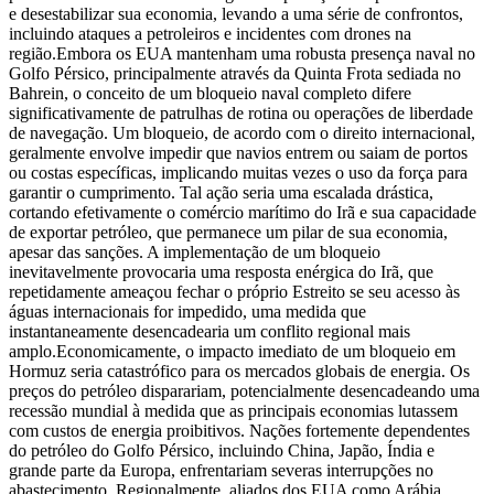
e desestabilizar sua economia, levando a uma série de confrontos,
incluindo ataques a petroleiros e incidentes com drones na
região.
Embora os EUA mantenham uma robusta presença naval no
Golfo Pérsico, principalmente através da Quinta Frota sediada no
Bahrein, o conceito de um bloqueio naval completo difere
significativamente de patrulhas de rotina ou operações de liberdade
de navegação. Um bloqueio, de acordo com o direito internacional,
geralmente envolve impedir que navios entrem ou saiam de portos
ou costas específicas, implicando muitas vezes o uso da força para
garantir o cumprimento. Tal ação seria uma escalada drástica,
cortando efetivamente o comércio marítimo do Irã e sua capacidade
de exportar petróleo, que permanece um pilar de sua economia,
apesar das sanções. A implementação de um bloqueio
inevitavelmente provocaria uma resposta enérgica do Irã, que
repetidamente ameaçou fechar o próprio Estreito se seu acesso às
águas internacionais for impedido, uma medida que
instantaneamente desencadearia um conflito regional mais
amplo.
Economicamente, o impacto imediato de um bloqueio em
Hormuz seria catastrófico para os mercados globais de energia. Os
preços do petróleo disparariam, potencialmente desencadeando uma
recessão mundial à medida que as principais economias lutassem
com custos de energia proibitivos. Nações fortemente dependentes
do petróleo do Golfo Pérsico, incluindo China, Japão, Índia e
grande parte da Europa, enfrentariam severas interrupções no
abastecimento. Regionalmente, aliados dos EUA como Arábia