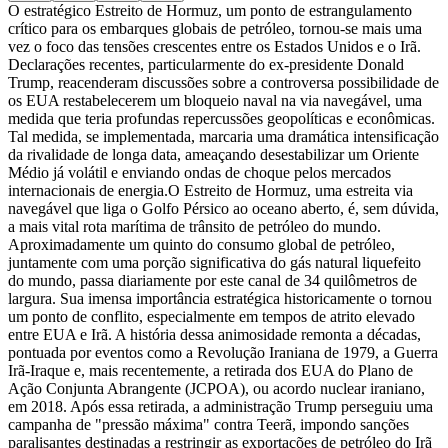
O estratégico Estreito de Hormuz, um ponto de estrangulamento
crítico para os embarques globais de petróleo, tornou-se mais uma
vez o foco das tensões crescentes entre os Estados Unidos e o Irã.
Declarações recentes, particularmente do ex-presidente Donald
Trump, reacenderam discussões sobre a controversa possibilidade de
os EUA restabelecerem um bloqueio naval na via navegável, uma
medida que teria profundas repercussões geopolíticas e econômicas.
Tal medida, se implementada, marcaria uma dramática intensificação
da rivalidade de longa data, ameaçando desestabilizar um Oriente
Médio já volátil e enviando ondas de choque pelos mercados
internacionais de energia.
O Estreito de Hormuz, uma estreita via
navegável que liga o Golfo Pérsico ao oceano aberto, é, sem dúvida,
a mais vital rota marítima de trânsito de petróleo do mundo.
Aproximadamente um quinto do consumo global de petróleo,
juntamente com uma porção significativa do gás natural liquefeito
do mundo, passa diariamente por este canal de 34 quilômetros de
largura. Sua imensa importância estratégica historicamente o tornou
um ponto de conflito, especialmente em tempos de atrito elevado
entre EUA e Irã. A história dessa animosidade remonta a décadas,
pontuada por eventos como a Revolução Iraniana de 1979, a Guerra
Irã-Iraque e, mais recentemente, a retirada dos EUA do Plano de
Ação Conjunta Abrangente (JCPOA), ou acordo nuclear iraniano,
em 2018. Após essa retirada, a administração Trump perseguiu uma
campanha de "pressão máxima" contra Teerã, impondo sanções
paralisantes destinadas a restringir as exportações de petróleo do Irã