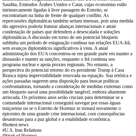
Saudita, Emirados Árabes Unidos e Catar, cujas economias estão
intrinsecamente ligadas à livre passagem do Estreito, se
encontrariam na linha de frente de qualquer conflito. As
repercussões diplomáticas também seriam imensas, pois uma medida
tão agressiva poderia fraturar alianças internacionais e atrair
condenação de países que defendem a desescalada e soluções
diplomáticas.
A discussão em torno de um potencial bloqueio
sublinha um período de estagnação contínua nas relações EUA-Irã,
sem avanços diplomáticos significativos à vista. A atual
administração dos EUA concentrou-se em grande parte em manter a
dissuasão e manter as sanções, enquanto o Irã continua seu
programa nuclear e apoia proxies regionais. No entanto, a
perspectiva do potencial retorno do ex-presidente Trump à Casa
Branca injeta imprevisibilidade renovada na equação. Sua retórica e
ações passadas sugerem uma disposição para buscar políticas
confrontadoras, tornando a consideração de medidas extremas como
um bloqueio naval uma possibilidade tangível, embora altamente
arriscada. Os próximos anos serão cruciais para determinar se a
comunidade internacional conseguirá navegar por essas águas
traiçoeiras ou se o Estreito de Hormuz se tornará novamente o
epicentro de uma grande crise internacional, com consequências
desastrosas para a paz global e a estabilidade econômica.
#
hottest news
#
U.S. Iran Relations
#
Strait of Hormuz