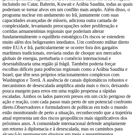
incluindo no Catar, Bahrein, Kuwait e Arábia Saudita, todas as quais
poderiam se tornar alvos em um conflito mais amplo. Além disso, o
programa nuclear em andamento no Irã, juntamente com suas
capacidades avançadas de mísseis, adiciona outra camada de
complexidade, levantando preocupações sobre proliferação e
corridas armamentistas regionais que poderiam alterar
fundamentalmente o equilíbrio estratégico.
Os riscos se estendem
muito além dos beligerantes imediatos. Um confronto militar direto
entre EUA e Irã, particularmente se ocorrer fora dos gargalos
marítimos tradicionais, enviaria ondas de choque aos mercados
globais de energia, perturbaria o comércio internacional e
desestabilizaria uma região já frágil. Também poderia forçar
escolhas difíceis para potências regionais como a Arábia Saudita e
Israel, que têm seus próprios relacionamentos complexos com
Washington e Teerã. A ausência de canais diplomáticos robustos e
mecanismos de desescalada amplifica ainda mais o risco, deixando
pouca margem para erros em uma região propensa a rápidas
escaladas. Ambos os lados parecem presos em um ciclo perigoso de
ação e reação, com cada passo mais perto de um potencial confronto
direto.
Observadores e formuladores de políticas em todo o mundo
estão monitorando de perto a situação, reconhecendo que a trajetória
atual representa um dos riscos geopolíticos mais significativos dos
próximos anos. A comunidade internacional defende amplamente
um retorno à diplomacia e à desescalada, mas os caminhos para
alcançá-lo permanecem elusivos em meio a ressentimentos