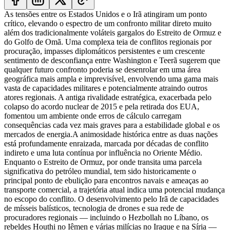
As tensões entre os Estados Unidos e o Irã atingiram um ponto
crítico, elevando o espectro de um confronto militar direto muito
além dos tradicionalmente voláteis gargalos do Estreito de Ormuz e
do Golfo de Omã. Uma complexa teia de conflitos regionais por
procuração, impasses diplomáticos persistentes e um crescente
sentimento de desconfiança entre Washington e Teerã sugerem que
qualquer futuro confronto poderia se desenrolar em uma área
geográfica mais ampla e imprevisível, envolvendo uma gama mais
vasta de capacidades militares e potencialmente atraindo outros
atores regionais. A antiga rivalidade estratégica, exacerbada pelo
colapso do acordo nuclear de 2015 e pela retirada dos EUA,
fomentou um ambiente onde erros de cálculo carregam
consequências cada vez mais graves para a estabilidade global e os
mercados de energia.
A animosidade histórica entre as duas nações
está profundamente enraizada, marcada por décadas de conflito
indireto e uma luta contínua por influência no Oriente Médio.
Enquanto o Estreito de Ormuz, por onde transita uma parcela
significativa do petróleo mundial, tem sido historicamente o
principal ponto de ebulição para encontros navais e ameaças ao
transporte comercial, a trajetória atual indica uma potencial mudança
no escopo do conflito. O desenvolvimento pelo Irã de capacidades
de mísseis balísticos, tecnologia de drones e sua rede de
procuradores regionais — incluindo o Hezbollah no Líbano, os
rebeldes Houthi no Iêmen e várias milícias no Iraque e na Síria —