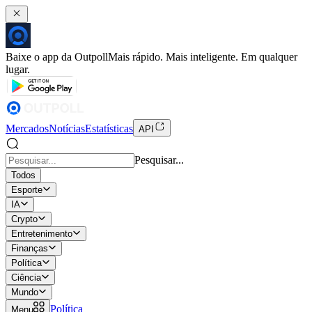
Baixe o app da Outpoll
Mais rápido. Mais inteligente. Em qualquer
lugar.
Mercados
Notícias
Estatísticas
API
Pesquisar...
Todos
Esporte
IA
Crypto
Entretenimento
Finanças
Política
Ciência
Mundo
Política
Menu