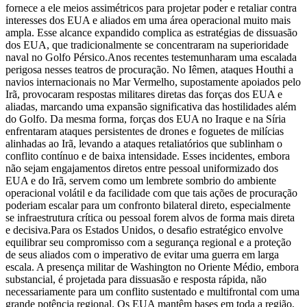
fornece a ele meios assimétricos para projetar poder e retaliar contra
interesses dos EUA e aliados em uma área operacional muito mais
ampla. Esse alcance expandido complica as estratégias de dissuasão
dos EUA, que tradicionalmente se concentraram na superioridade
naval no Golfo Pérsico.
Anos recentes testemunharam uma escalada
perigosa nesses teatros de procuração. No Iêmen, ataques Houthi a
navios internacionais no Mar Vermelho, supostamente apoiados pelo
Irã, provocaram respostas militares diretas das forças dos EUA e
aliadas, marcando uma expansão significativa das hostilidades além
do Golfo. Da mesma forma, forças dos EUA no Iraque e na Síria
enfrentaram ataques persistentes de drones e foguetes de milícias
alinhadas ao Irã, levando a ataques retaliatórios que sublinham o
conflito contínuo e de baixa intensidade. Esses incidentes, embora
não sejam engajamentos diretos entre pessoal uniformizado dos
EUA e do Irã, servem como um lembrete sombrio do ambiente
operacional volátil e da facilidade com que tais ações de procuração
poderiam escalar para um confronto bilateral direto, especialmente
se infraestrutura crítica ou pessoal forem alvos de forma mais direta
e decisiva.
Para os Estados Unidos, o desafio estratégico envolve
equilibrar seu compromisso com a segurança regional e a proteção
de seus aliados com o imperativo de evitar uma guerra em larga
escala. A presença militar de Washington no Oriente Médio, embora
substancial, é projetada para dissuasão e resposta rápida, não
necessariamente para um conflito sustentado e multifrontal com uma
grande potência regional. Os EUA mantêm bases em toda a região,