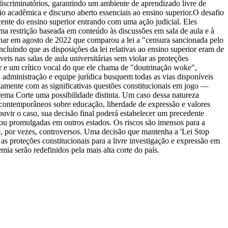
iscriminatórios, garantindo um ambiente de aprendizado livre de
o acadêmica e discurso aberto essenciais ao ensino superior.
O desafio
cente do ensino superior entrando com uma ação judicial. Eles
a restrição baseada em conteúdo às discussões em sala de aula e à
inar em agosto de 2022 que comparou a lei a "censura sancionada pelo
cluindo que as disposições da lei relativas ao ensino superior eram de
eis nas salas de aula universitárias sem violar as proteções
e um crítico vocal do que ele chama de "doutrinação woke",
 administração e equipe jurídica busquem todas as vias disponíveis
tamente com as significativas questões constitucionais em jogo —
rema Corte uma possibilidade distinta. Um caso dessa natureza
es contemporâneos sobre educação, liberdade de expressão e valores
vir o caso, sua decisão final poderá estabelecer um precedente
ou promulgadas em outros estados. Os riscos são imensos para a
e, por vezes, controversos. Uma decisão que mantenha a 'Lei Stop
as proteções constitucionais para a livre investigação e expressão em
ia serão redefinidos pela mais alta corte do país.