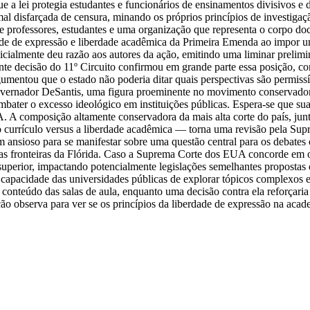
 lei protegia estudantes e funcionários de ensinamentos divisivos e d
l disfarçada de censura, minando os próprios princípios de investigaçã
e professores, estudantes e uma organização que representa o corpo do
de de expressão e liberdade acadêmica da Primeira Emenda ao impor um
nicialmente deu razão aos autores da ação, emitindo uma liminar prelim
nte decisão do 11º Circuito confirmou em grande parte essa posição, con
gumentou que o estado não poderia ditar quais perspectivas são permissív
ernador DeSantis, uma figura proeminente no movimento conservador 
ater o excesso ideológico em instituições públicas. Espera-se que sua
A. A composição altamente conservadora da mais alta corte do país, jun
o currículo versus a liberdade acadêmica — torna uma revisão pela Sup
 um ansioso para se manifestar sobre uma questão central para os debat
as fronteiras da Flórida. Caso a Suprema Corte dos EUA concorde em ou
uperior, impactando potencialmente legislações semelhantes propostas 
 capacidade das universidades públicas de explorar tópicos complexos 
onteúdo das salas de aula, enquanto uma decisão contra ela reforçaria 
o observa para ver se os princípios da liberdade de expressão na academ