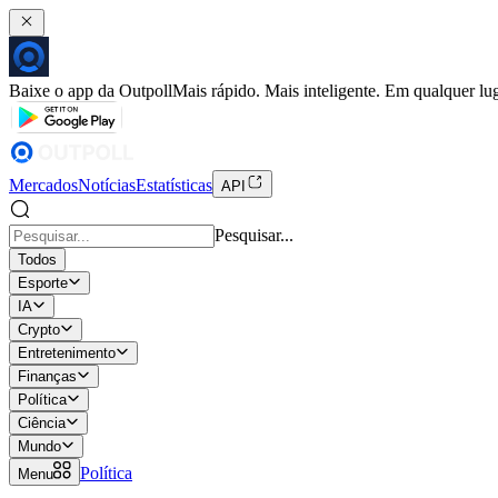
Baixe o app da Outpoll
Mais rápido. Mais inteligente. Em qualquer lug
Mercados
Notícias
Estatísticas
API
Pesquisar...
Todos
Esporte
IA
Crypto
Entretenimento
Finanças
Política
Ciência
Mundo
Política
Menu