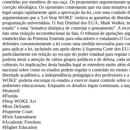
cometidas por membros de sua raça. Os proponentes argumentaram que a
coerção ideológica. Os oponentes contestaram que era uma tentativa ma
legal surgiu rapidamente após a aprovação da lei, com uma coalizão d
argumentaram que a 'Lei Stop WOKE' violava as garantias de liberda
programação universitária. O Juiz Distrital dos EUA, Mark Walker, i
estado" e uma "tentativa distópica de controlar o pensamento". A rece
fato uma violação inconstitucional da fala. O tribunal de apelações ar
estabelecidas da Primeira Emenda para educadores e estudantes.
O Gov
defendeu consistentemente a lei como uma medida necessária para comb
para aplicar a lei, incluindo um apelo direto à Suprema Corte dos EU
particularmente em relação ao escopo do poder estadual para regular 
poderia atrair a atenção de vários grupos jurídicos e de defesa, cada
culturais.
As implicações desta batalha legal se estendem muito além d
nacional sobre como os estados podem regular o conteúdo no ensino s
liberdade acadêmica, a independência pedagógica dos professores e a
WOKE' poderia encorajar os estados a exercer maior controle sobre o c
ambientes educacionais. Enquanto os desafios legais continuam, a naçã
#
featured
#
Florida
#
Stop WOKE Act
#
Ron DeSantis
#
Supreme Court
#
First Amendment
#
Academic Freedom
#
Higher Education