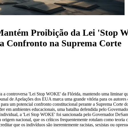
 Mantém Proibição da Lei 'Stop 
ra Confronto na Suprema Corte
tra a controversa 'Lei Stop WOKE' da Flórida, mantendo uma liminar que
ribunal de Apelações dos EUA marca uma grande vitória para os autores
 para um potencial confronto constitucional perante a Suprema Corte do
poder em ambientes educacionais, uma batalha defendida pelo Governad
ndividual, a 'Lei Stop WOKE' foi sancionada pelo Governador DeSantis
 origem nacional, que os críticos frequentemente rotulam como teoria crí
editar que os indivíduos são inerentemente racistas, sexistas ou opress