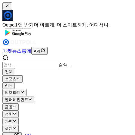
Outpoll 앱 받기
더 빠르게. 더 스마트하게. 어디서나.
마켓
뉴스
통계
API
검색...
전체
스포츠
AI
암호화폐
엔터테인먼트
금융
정치
과학
세계