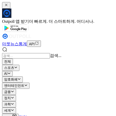
Outpoll 앱 받기
더 빠르게. 더 스마트하게. 어디서나.
마켓
뉴스
통계
API
검색...
전체
스포츠
AI
암호화폐
엔터테인먼트
금융
정치
과학
세계