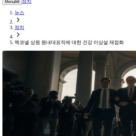
정치
Menu
뉴스
정치
맥코넬 상원 원내대표직에 대한 건강 이상설 재점화