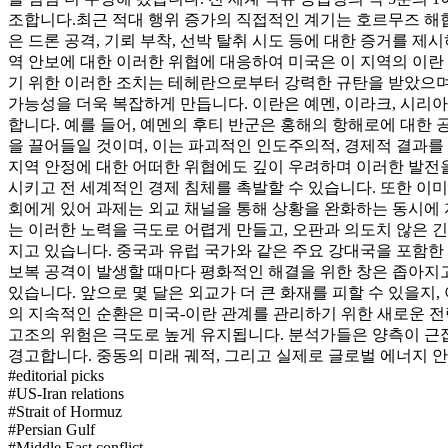
조합니다.
최근 적대 행위 증가의 직접적인 계기는 호르무즈 해협
은 드론 공격, 기뢰 부착, 선박 탈취 시도 등에 대한 증거를 
역 안보에 대한 이러한 위협에 대응하여 미국은 이 지역의 이란
기 위한 이러한 조치는 테헤란으로부터 강력한 규탄을 받았으며
가능성을 더욱 복잡하게 만듭니다. 이란은 예멘, 이라크, 시리
합니다. 예를 들어, 예멘의 후티 반군은 홍해의 항해로에 대한
을 끌어들일 것이며, 이는 파괴적인 인도주의적, 경제적 결과를
지역 안정에 대한 어떠한 위협에도 깊이 우려하며 이러한 발전
시키고 전 세계적인 경제 침체를 촉발할 수 있습니다. 또한 이
회에게 있어 과제는 외교 채널을 통해 상황을 완화하는 동시에 
는 이러한 노력을 극도로 어렵게 만들고, 오판과 의도치 않은 
지고 있습니다. 중국과 유럽 국가와 같은 주요 강대국을 포함한
보복 공격이 발생할 때마다 평화적인 해결을 위한 창은 좁아지고
있습니다. 앞으로 몇 달은 외교가 더 큰 화재를 피할 수 있을지,
의 지속적인 순환은 미국-이란 관계를 관리하기 위한 새로운 
고조의 위험은 극도로 높게 유지됩니다. 분석가들은 양측이 근접
경고합니다. 중동의 미래 궤적, 그리고 실제로 글로벌 에너지
#
editorial picks
#
US-Iran relations
#
Strait of Hormuz
#
Persian Gulf
#
Middle East conflict