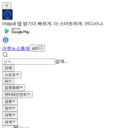
Outpoll 앱 받기
더 빠르게. 더 스마트하게. 어디서나.
마켓
뉴스
통계
API
검색...
전체
스포츠
AI
암호화폐
엔터테인먼트
금융
정치
과학
세계