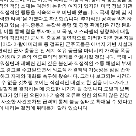
적인 책임 소재는 여전히 논란의 여지가 있지만, 미국 정보 기관
 직접적인 행동을 지속적으로 비난해 왔습니다. 국제 항해 및 지
"강력한 타격"을 가했다고 확인했습니다. 추가적인 공격을 억제하
하고 있습니다.
중동의 복잡한 동맹 및 경쟁 관계망은 긴장 완화
, 이를 통해 힘을 투사하고 미국 및 이스라엘의 영향력에 대항
란 간의 직접적인 군사적 충돌은 필연적으로 이러한 지역 행위자들
라비아와 아랍에미리트 등 걸프만 군주국들은 에너지 기반 시설과
적인 군사 충돌은 전 세계 석유 공급을 마비시켜 가격을 폭등
야기하며 기존의 인도주의적 문제를 악화시킬 것입니다. 국제 사
 워싱턴과 테헤란 간의 깊은 불신과 직접적인 소통 채널의 부재
고 경고를 주고받으면서 외교적 해결책의 가능성은 점점 좁아
식하고 자제와 대화를 촉구해 왔습니다. 그러나 보고되는 사건과
 수 없을 것처럼 보이는 직접적인 대결로 한 걸음 더 다가가고
 폭발할지를 결정하는 데 중요한 시기가 될 것입니다.
도발과 보복
워크가 없다면 오판이나 기술적 오류로 인한 의도치 않은 긴장
 사소한 사건조차도 급격히 통제 불능 상태로 확대될 수 있다고
이 내리는 결정에 위태롭게 달려 있습니다.