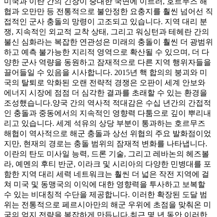
미국과 이란 간의 긴장이 중대한 국면에 이르러, 호르무즈 해
협과 오만만 등 전통적으로 불안정한 요충지를 훨씬 넘어선 직
접적인 군사 충돌의 망령이 고조되고 있습니다. 지역 대리 분
쟁, 지속적인 외교적 교착 상태, 그리고 워싱턴과 테헤란 간의
불신 심화라는 복잡한 연관성은 미래의 충돌이 훨씬 더 광범위
하고 예측 불가능한 지리적 영역으로 확산될 수 있으며, 더 다
양한 군사 역량을 동원하고 잠재적으로 다른 지역 행위자들을
끌어들일 수 있음을 시사합니다. 2015년 핵 합의의 붕괴와 미
국의 탈퇴로 악화된 오랜 전략적 경쟁은 오판이 세계 안보와
에너지 시장에 점점 더 심각한 결과를 초래할 수 있는 환경을
조성했습니다.
양국 간의 역사적 적대감은 수십 년간의 간접적
인 충돌과 중동에서의 지속적인 영향력 다툼으로 깊이 뿌리내
리고 있습니다. 세계 석유의 상당 부분이 통과하는 호르무즈
해협이 역사적으로 해군 충돌과 상선 위협의 주요 발화점이었
지만, 현재의 경로는 충돌 범위의 잠재적 변화를 나타냅니다.
이란의 탄도 미사일 능력, 드론 기술, 그리고 레바논의 헤즈볼
라, 예멘의 후티 반군, 이라크 및 시리아의 다양한 민병대를 포
함한 지역 대리 세력 네트워크는 훨씬 더 넓은 작전 지역에 걸
쳐 미국 및 동맹국의 이익에 대한 영향력을 투사하고 보복할
수 있는 비대칭적 수단을 제공합니다. 이러한 확장된 도달 범
위는 전통적으로 페르시아만의 해군 우위에 초점을 맞춰온 미
국의 억지 전략을 복잡하게 만듭니다.
최근 몇 년 동안 이러한