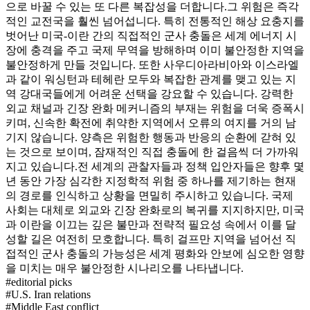
으로 바꿀 수 있는 또 다른 복잡성을 더합니다.
그 위험은 즉각
적인 교전국을 훨씬 넘어섭니다. 특히 전통적인 해상 요충지를
벗어난 미국-이란 간의 직접적인 군사 충돌은 세계 에너지 시
장에 충격을 주고 국제 무역을 방해하며 이미 불안정한 지역을
불안정하게 만들 것입니다. 또한 사우디아라비아와 이스라엘
과 같이 워싱턴과 테헤란 모두와 복잡한 관계를 맺고 있는 지
역 강대국들에게 어려운 선택을 강요할 수 있습니다. 강력한
외교 채널과 긴장 완화 메커니즘의 부재는 위험을 더욱 증폭시
키며, 신속한 확전에 취약한 지역에서 오류의 여지를 거의 남
기지 않습니다. 양측은 위험한 행동과 반응의 순환에 갇혀 있
는 것으로 보이며, 잠재적인 직접 충돌에 한 걸음씩 더 가까워
지고 있습니다.
전 세계의 관찰자들과 정책 입안자들은 향후 몇
년 동안 가장 심각한 지정학적 위험 중 하나를 제기하는 현재
의 경로를 인식하고 상황을 면밀히 주시하고 있습니다. 국제
사회는 대체로 외교와 긴장 완화로의 복귀를 지지하지만, 미국
과 이란을 이끄는 깊은 불만과 전략적 필요성 속에서 이를 달
성할 길은 여전히 모호합니다. 특히 걸프만 지역을 넘어선 직
접적인 군사 충돌의 가능성은 세계 평화와 안보에 심오한 영향
을 미치는 매우 불안정한 시나리오를 나타냅니다.
#
editorial picks
#
U.S. Iran relations
#
Middle East conflict