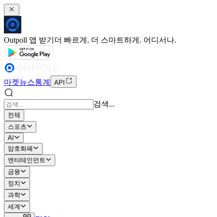
Outpoll 앱 받기
더 빠르게. 더 스마트하게. 어디서나.
마켓
뉴스
통계
API
검색...
전체
스포츠
AI
암호화폐
엔터테인먼트
금융
정치
과학
세계