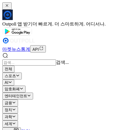
Outpoll 앱 받기
더 빠르게. 더 스마트하게. 어디서나.
마켓
뉴스
통계
API
검색...
전체
스포츠
AI
암호화폐
엔터테인먼트
금융
정치
과학
세계