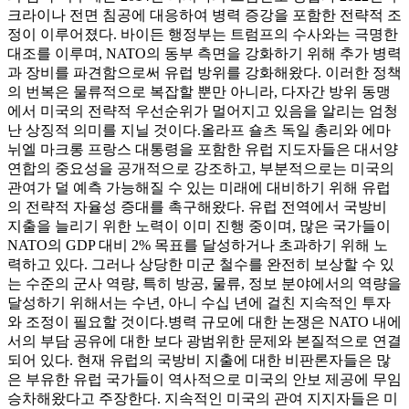
크라이나 전면 침공에 대응하여 병력 증강을 포함한 전략적 조
정이 이루어졌다. 바이든 행정부는 트럼프의 수사와는 극명한
대조를 이루며, NATO의 동부 측면을 강화하기 위해 추가 병력
과 장비를 파견함으로써 유럽 방위를 강화해왔다. 이러한 정책
의 번복은 물류적으로 복잡할 뿐만 아니라, 다자간 방위 동맹
에서 미국의 전략적 우선순위가 멀어지고 있음을 알리는 엄청
난 상징적 의미를 지닐 것이다.
올라프 숄츠 독일 총리와 에마
뉘엘 마크롱 프랑스 대통령을 포함한 유럽 지도자들은 대서양
연합의 중요성을 공개적으로 강조하고, 부분적으로는 미국의
관여가 덜 예측 가능해질 수 있는 미래에 대비하기 위해 유럽
의 전략적 자율성 증대를 촉구해왔다. 유럽 전역에서 국방비
지출을 늘리기 위한 노력이 이미 진행 중이며, 많은 국가들이
NATO의 GDP 대비 2% 목표를 달성하거나 초과하기 위해 노
력하고 있다. 그러나 상당한 미군 철수를 완전히 보상할 수 있
는 수준의 군사 역량, 특히 방공, 물류, 정보 분야에서의 역량을
달성하기 위해서는 수년, 아니 수십 년에 걸친 지속적인 투자
와 조정이 필요할 것이다.
병력 규모에 대한 논쟁은 NATO 내에
서의 부담 공유에 대한 보다 광범위한 문제와 본질적으로 연결
되어 있다. 현재 유럽의 국방비 지출에 대한 비판론자들은 많
은 부유한 유럽 국가들이 역사적으로 미국의 안보 제공에 무임
승차해왔다고 주장한다. 지속적인 미국의 관여 지지자들은 미