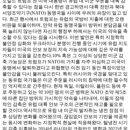
도널드 트럼프 전 미국 대통령이 유럽 내 미군 주둔을 대폭 감
축할 수 있다는 점을 다시 한번 경고하면서 대륙 전반과 북대
서양조약기구(NATO) 동맹국들 사이에 우려의 파장이 일고 있
다. 최근 행사에서 트럼프는 유럽의 국방비 지출에 대한 오랜
비판을 되풀이하며, 만약 유럽 동맹국들이 방위비 분담금을 대
폭 늘리지 않는다면 자신의 행정부 하에서는 미국의 약속을 축
소할 수도 있다는 점을 시사했다. 이번 발언은 특히 지정학적
불안정 심화와 우크라이나 분쟁이 진행 중인 시기에 유럽 지도
자들이 미국의 안보 보장의 지속 가능성에 대해 깊은 우려를
가지고 있음을 강조한다.
10% 혹은 그 이상의 상당한 미군 감
축 가능성은 트럼프가 NATO의 가치를 자주 의심하고 미국이
동맹에서 탈퇴하겠다고 위협했던 이전 임기 동안 특징이었던
불안감을 다시 불러일으킨다. 특히 러시아와 국경을 맞대고 있
는 동유럽 국가들은 미군 주둔을 러시아의 침략에 대한 필수적
인 억지력으로 간주한다. 현재 독일, 이탈리아, 폴란드 등에 주
로 주둔하고 있는 약 10만 명의 미군 병력은 NATO 조약 제5조
에 따른 집단 방위의 가시적인 약속을 나타내며, 이들의 잠재
적인 감축은 유럽 대륙 안보 구조의 근본적인 재고를 필요로
할 것이다.
역사적으로 유럽 내 미군의 발자취는 냉전 정점 이
후 상당한 변화를 겪어왔으며, 끊임없이 안보의 기반을 제공하
는 동시에 변화하는 지정학적 현실에 적응해왔다. 탈냉전 시기
의 감축 이후에는 2014년 러시아의 크림반도 병합과 2022년 우