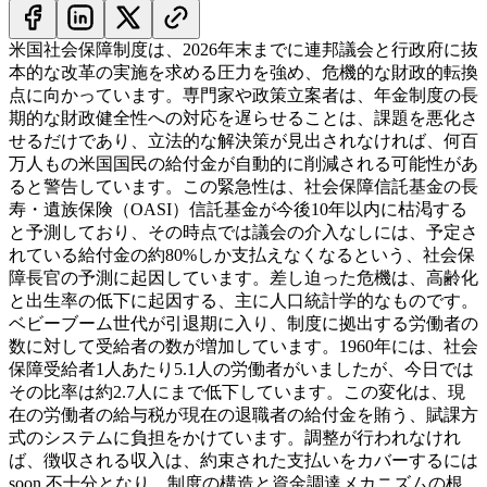
米国社会保障制度は、2026年末までに連邦議会と行政府に抜
本的な改革の実施を求める圧力を強め、危機的な財政的転換
点に向かっています。専門家や政策立案者は、年金制度の長
期的な財政健全性への対応を遅らせることは、課題を悪化さ
せるだけであり、立法的な解決策が見出されなければ、何百
万人もの米国国民の給付金が自動的に削減される可能性があ
ると警告しています。この緊急性は、社会保障信託基金の長
寿・遺族保険（OASI）信託基金が今後10年以内に枯渇する
と予測しており、その時点では議会の介入なしには、予定さ
れている給付金の約80%しか支払えなくなるという、社会保
障長官の予測に起因しています。
差し迫った危機は、高齢化
と出生率の低下に起因する、主に人口統計学的なものです。
ベビーブーム世代が引退期に入り、制度に拠出する労働者の
数に対して受給者の数が増加しています。1960年には、社会
保障受給者1人あたり5.1人の労働者がいましたが、今日では
その比率は約2.7人にまで低下しています。この変化は、現
在の労働者の給与税が現在の退職者の給付金を賄う、賦課方
式のシステムに負担をかけています。調整が行われなけれ
ば、徴収される収入は、約束された支払いをカバーするには
soon 不十分となり、制度の構造と資金調達メカニズムの根