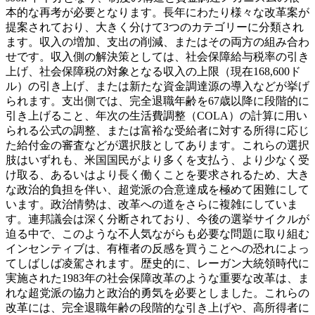
本的な再考が必要となります。
長年にわたり様々な改革案が
提案されており、大きく分けて3つのカテゴリーに分類され
ます。収入の増加、支出の削減、またはその両方の組み合わ
せです。収入側の解決策としては、社会保障給与税率の引き
上げ、社会保障税の対象となる収入の上限（現在168,600ド
ル）の引き上げ、または新たな資金調達源の導入などが挙げ
られます。支出側では、完全退職年齢を67歳以降に段階的に
引き上げること、年次の生活費調整（COLA）の計算に用い
られる公式の調整、または富裕な受給者に対する所得に応じ
た給付金の審査などが選択肢としてあります。これらの選択
肢はいずれも、米国国民がより多くを支払う、より少なく受
け取る、あるいはより長く働くことを要求されるため、大き
な政治的負担を伴い、超党派の合意達成を極めて困難にして
います。
政治情勢は、改革への道をさらに複雑にしていま
す。連邦議会は深く分断されており、今後の選挙サイクルが
迫る中で、このような不人気ながらも必要な問題に取り組む
インセンティブは、有権者の反感を買うことへの恐れによっ
てしばしば凌駕されます。歴史的に、レーガン大統領時代に
実施された1983年の社会保障改革のような重要な改革は、ま
れな超党派の協力と政治的勇気を必要としました。これらの
改革には、完全退職年齢の段階的な引き上げや、高所得者に