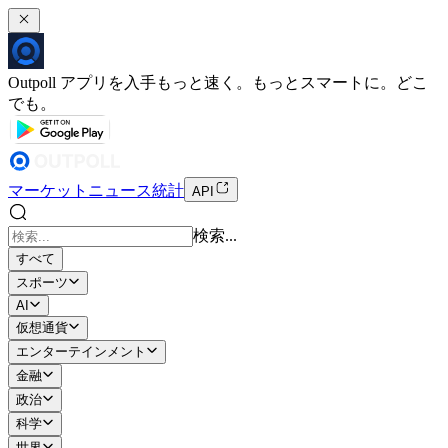
Outpoll アプリを入手
もっと速く。もっとスマートに。どこ
でも。
マーケット
ニュース
統計
API
検索...
すべて
スポーツ
AI
仮想通貨
エンターテインメント
金融
政治
科学
世界