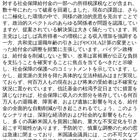
対する社会保障給付金の一部への所得税課税などが含まれ、
数十年にわたって破産を回避しました。現在の課題は、さら
に二極化した環境の中で、同様の政治的意思を見出すことで
す。
政治的スペクトルのあらゆる関係者が問題を認識してい
ますが、提案されている解決策は大きく隔たっています。民
主党はしばしば高所得者への増税による収入増加を強調する
一方、共和党は退職年齢の引き上げやCOLA計算の変更とい
った給付金の調整を頻繁に主張しています。バイデン政権
は、給付金を削減しないと誓い、改革は富裕層が公正な負担
を支払うことを確実することに焦点を当てるべきだと示唆
し、社会保障の保護へのコミットメントを示しています。し
かし、超党派の支持を得た具体的な立法枠組みはまだ実現し
ておらず、何百万人もの現在および将来の受給者は不確実な
状況に置かれています。
信託基金の枯渇予定日までに措置を
講じなければ、社会保障に収入の大部分を依存している何百
万人もの退職者、障害者、および遺族に影響を与える、給付
金の全面的な自動削減が引き起こされるでしょう。このよう
なシナリオは、深刻な経済的および社会的な影響をもたら
し、多くの高齢米国人を貧困に陥れ、重大な不安定化を引き
起こす可能性があります。予防的で、慎重な調整のための窓
は急速に閉まっており、米国議会議員には、この不可欠なプ