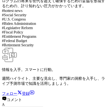
ログラムの将来を世代を超えて確保するための妥協を形成す
るための、計り知れない圧力がかかっています。
#
hottest news
#
Social Security
#
U.S. Congress
#
Biden Administration
#
Legislative Reform
#
Fiscal Policy
#
Entitlement Programs
#
Federal Budget
#
Retirement Security
情報を入手。スマートに行動。
週間ハイライト、主要な見出し、専門家の洞察を入手し、ラ
イブ予測市場で知識を活用しましょう。
フォロー
登録
コメント
A