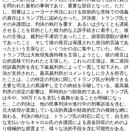
を問われた最初の事例であり、重要な節目となった。ただ
し、陪審はニューヨーク州法における技術的な意味での強姦
の責任はトランプ氏に認めなかった。
評決後、トランプ氏と
その弁護団は、判決の執行を覆す、あるいは少なくとも遅延
させることを目的とした精力的な上訴手続きに着手した。彼
らの主張は、裁判が不適切であったこと、損害賠償額が過剰
であったこと、そして彼の発言は保護された政治的言論であ
ったという主張など、いくつかの点に集中していた。特に、
トランプ氏は大統領免責特権を主張しようとし、彼の発言は
公的資格で行われたと主張した。これらの主張は、第二巡回
控訴裁判所を含む下級裁判所によって一貫して却下され、評
決が支持された。最高裁判所がコメントなしに介入を拒否し
たことは、この特定の判決に関してトランプ氏が利用できる
主要な司法上の異議申し立ての終結を示唆している。
最高裁
判所の決定の影響は、即時的かつ財政的である。トランプ氏
は今や、500万ドルを支払う義務があることが明確になっ
た。この判決は、他の民事判決や進行中の刑事訴追を含む、
元大統領が直面している法的異議や財政的圧力の複雑な網に
加わる。判決の執行は、トランプ氏の対応に応じて、自主的
な支払いからキャロル氏の弁護団による資金回収のためのよ
り積極的な措置まで、様々な法的手段を含む可能性がある。