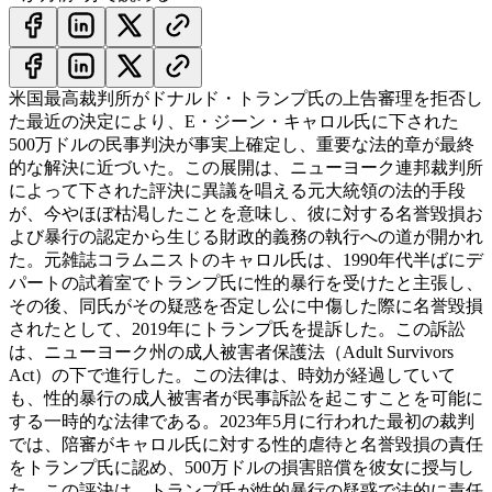
米国最高裁判所がドナルド・トランプ氏の上告審理を拒否し
た最近の決定により、E・ジーン・キャロル氏に下された
500万ドルの民事判決が事実上確定し、重要な法的章が最終
的な解決に近づいた。この展開は、ニューヨーク連邦裁判所
によって下された評決に異議を唱える元大統領の法的手段
が、今やほぼ枯渇したことを意味し、彼に対する名誉毀損お
よび暴行の認定から生じる財政的義務の執行への道が開かれ
た。
元雑誌コラムニストのキャロル氏は、1990年代半ばにデ
パートの試着室でトランプ氏に性的暴行を受けたと主張し、
その後、同氏がその疑惑を否定し公に中傷した際に名誉毀損
されたとして、2019年にトランプ氏を提訴した。この訴訟
は、ニューヨーク州の成人被害者保護法（Adult Survivors
Act）の下で進行した。この法律は、時効が経過していて
も、性的暴行の成人被害者が民事訴訟を起こすことを可能に
する一時的な法律である。2023年5月に行われた最初の裁判
では、陪審がキャロル氏に対する性的虐待と名誉毀損の責任
をトランプ氏に認め、500万ドルの損害賠償を彼女に授与し
た。この評決は、トランプ氏が性的暴行の疑惑で法的に責任