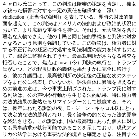
キャロル氏にとって、この判決は陪審の認定を肯定し、彼女
が被った損害に対する一定の責任を確保する、深い
vindication（正当性の証明）を表している。
即時の財政的側
面を超えて、この判決はアメリカの法的および政治的状況に
おいて、より広範な重要性を持つ。それは、元大統領を含む
著名な人物でさえ、他の市民と同じ法的手続きと判決の対象
となるという原則を強調している。この訴訟は、権力者に対
する不正行為の疑惑に対処する司法制度の能力を試すものと
して、綿密に監視されてきた。最高裁判所がさらなる審査を
拒否したことで、焦点は now（今）判決の執行と、トランプ
氏がいつ、どの程度財政的義務を果たすかに完全に移行す
る。彼の弁護団は、最高裁判所の決定後の正確な次のステッ
プをまだ公に発表していないが、評決自体に異議を唱えるた
めの前進の道は、今や事実上閉ざされた。
トランプ氏に対す
る判決は、公の声明や行動から生じる法的結果、特に権力者
の法的結果の厳然たるリマインダーとして機能する。それ
は、長年にわたる訴訟の後、E・ジーン・キャロル氏にとっ
て決定的な法的勝利となり、長く論争の的となった法的闘争
を終結させる。この訴訟は、国の最高職にあった個人に対し
ても民事請求が執行可能であることを示しており、現代アメ
リカの法学における重要な法的境界を確定させる、注目すべ