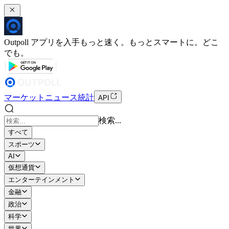
Outpoll アプリを入手
もっと速く。もっとスマートに。どこ
でも。
マーケット
ニュース
統計
API
検索...
すべて
スポーツ
AI
仮想通貨
エンターテインメント
金融
政治
科学
世界