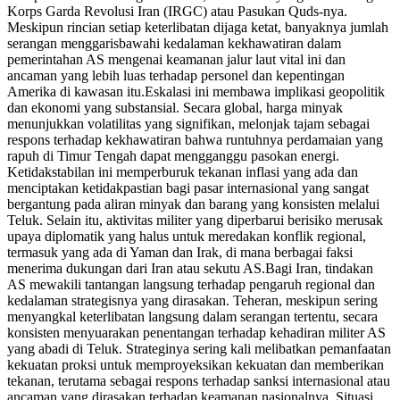
Korps Garda Revolusi Iran (IRGC) atau Pasukan Quds-nya.
Meskipun rincian setiap keterlibatan dijaga ketat, banyaknya jumlah
serangan menggarisbawahi kedalaman kekhawatiran dalam
pemerintahan AS mengenai keamanan jalur laut vital ini dan
ancaman yang lebih luas terhadap personel dan kepentingan
Amerika di kawasan itu.
Eskalasi ini membawa implikasi geopolitik
dan ekonomi yang substansial. Secara global, harga minyak
menunjukkan volatilitas yang signifikan, melonjak tajam sebagai
respons terhadap kekhawatiran bahwa runtuhnya perdamaian yang
rapuh di Timur Tengah dapat mengganggu pasokan energi.
Ketidakstabilan ini memperburuk tekanan inflasi yang ada dan
menciptakan ketidakpastian bagi pasar internasional yang sangat
bergantung pada aliran minyak dan barang yang konsisten melalui
Teluk. Selain itu, aktivitas militer yang diperbarui berisiko merusak
upaya diplomatik yang halus untuk meredakan konflik regional,
termasuk yang ada di Yaman dan Irak, di mana berbagai faksi
menerima dukungan dari Iran atau sekutu AS.
Bagi Iran, tindakan
AS mewakili tantangan langsung terhadap pengaruh regional dan
kedalaman strategisnya yang dirasakan. Teheran, meskipun sering
menyangkal keterlibatan langsung dalam serangan tertentu, secara
konsisten menyuarakan penentangan terhadap kehadiran militer AS
yang abadi di Teluk. Strateginya sering kali melibatkan pemanfaatan
kekuatan proksi untuk memproyeksikan kekuatan dan memberikan
tekanan, terutama sebagai respons terhadap sanksi internasional atau
ancaman yang dirasakan terhadap keamanan nasionalnya. Situasi