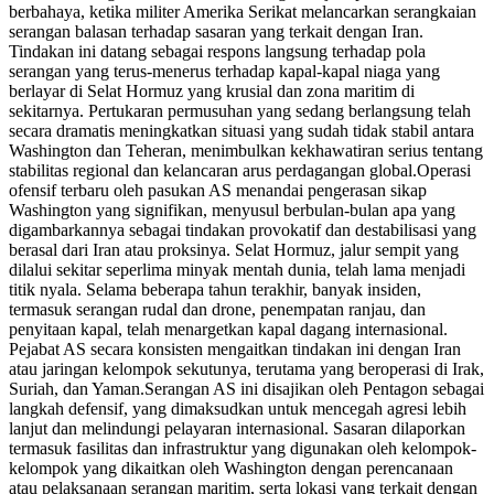
berbahaya, ketika militer Amerika Serikat melancarkan serangkaian
serangan balasan terhadap sasaran yang terkait dengan Iran.
Tindakan ini datang sebagai respons langsung terhadap pola
serangan yang terus-menerus terhadap kapal-kapal niaga yang
berlayar di Selat Hormuz yang krusial dan zona maritim di
sekitarnya. Pertukaran permusuhan yang sedang berlangsung telah
secara dramatis meningkatkan situasi yang sudah tidak stabil antara
Washington dan Teheran, menimbulkan kekhawatiran serius tentang
stabilitas regional dan kelancaran arus perdagangan global.
Operasi
ofensif terbaru oleh pasukan AS menandai pengerasan sikap
Washington yang signifikan, menyusul berbulan-bulan apa yang
digambarkannya sebagai tindakan provokatif dan destabilisasi yang
berasal dari Iran atau proksinya. Selat Hormuz, jalur sempit yang
dilalui sekitar seperlima minyak mentah dunia, telah lama menjadi
titik nyala. Selama beberapa tahun terakhir, banyak insiden,
termasuk serangan rudal dan drone, penempatan ranjau, dan
penyitaan kapal, telah menargetkan kapal dagang internasional.
Pejabat AS secara konsisten mengaitkan tindakan ini dengan Iran
atau jaringan kelompok sekutunya, terutama yang beroperasi di Irak,
Suriah, dan Yaman.
Serangan AS ini disajikan oleh Pentagon sebagai
langkah defensif, yang dimaksudkan untuk mencegah agresi lebih
lanjut dan melindungi pelayaran internasional. Sasaran dilaporkan
termasuk fasilitas dan infrastruktur yang digunakan oleh kelompok-
kelompok yang dikaitkan oleh Washington dengan perencanaan
atau pelaksanaan serangan maritim, serta lokasi yang terkait dengan