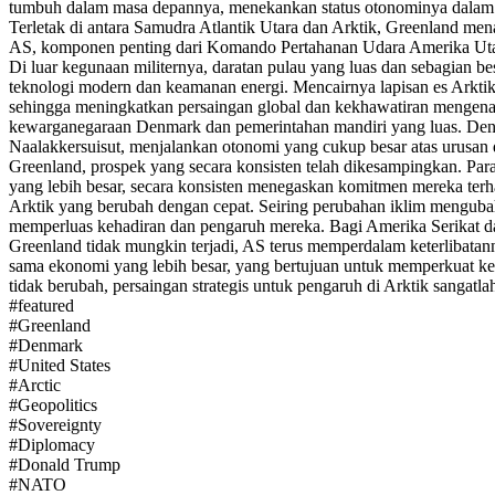
tumbuh dalam masa depannya, menekankan status otonominya dalam
Terletak di antara Samudra Atlantik Utara dan Arktik, Greenland me
AS, komponen penting dari Komando Pertahanan Udara Amerika Utar
Di luar kegunaan militernya, daratan pulau yang luas dan sebagian b
teknologi modern dan keamanan energi. Mencairnya lapisan es Arkti
sehingga meningkatkan persaingan global dan kekhawatiran mengenai k
kewarganegaraan Denmark dan pemerintahan mandiri yang luas. Denma
Naalakkersuisut, menjalankan otonomi yang cukup besar atas urusan
Greenland, prospek yang secara konsisten telah dikesampingkan. P
yang lebih besar, secara konsisten menegaskan komitmen mereka te
Arktik yang berubah dengan cepat. Seiring perubahan iklim mengubah
memperluas kehadiran dan pengaruh mereka. Bagi Amerika Serikat dan
Greenland tidak mungkin terjadi, AS terus memperdalam keterlibatan
sama ekonomi yang lebih besar, yang bertujuan untuk memperkuat ke
tidak berubah, persaingan strategis untuk pengaruh di Arktik sangatl
#
featured
#
Greenland
#
Denmark
#
United States
#
Arctic
#
Geopolitics
#
Sovereignty
#
Diplomacy
#
Donald Trump
#
NATO