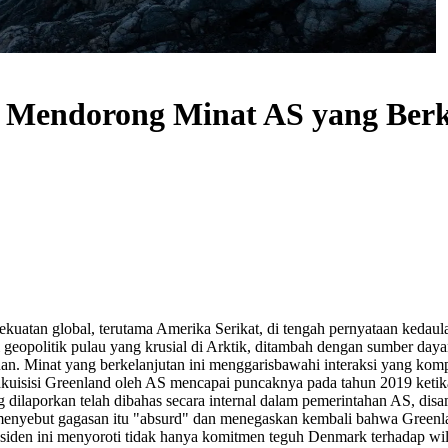
d Mendorong Minat AS yang Berk
s kekuatan global, terutama Amerika Serikat, di tengah pernyataan keda
si geopolitik pulau yang krusial di Arktik, ditambah dengan sumber da
anan. Minat yang berkelanjutan ini menggarisbawahi interaksi yang komp
kuisisi Greenland oleh AS mencapai puncaknya pada tahun 2019 ketika
g dilaporkan telah dibahas secara internal dalam pemerintahan AS, dis
enyebut gagasan itu "absurd" dan menegaskan kembali bahwa Greenlan
siden ini menyoroti tidak hanya komitmen teguh Denmark terhadap wil