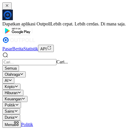
Dapatkan aplikasi Outpoll
Lebih cepat. Lebih cerdas. Di mana saja.
Pasar
Berita
Statistik
API
Cari...
Semua
Olahraga
AI
Kripto
Hiburan
Keuangan
Politik
Sains
Dunia
Politik
Menu