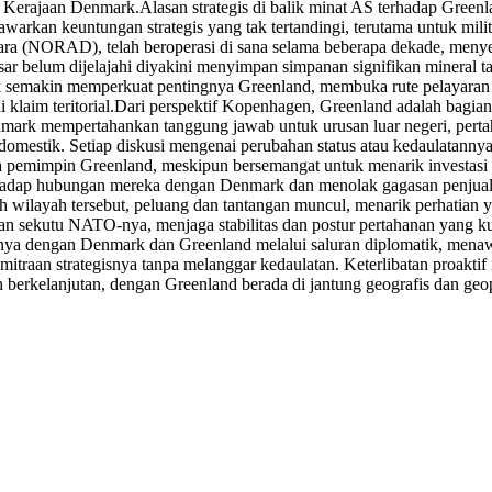
 Kerajaan Denmark.
Alasan strategis di balik minat AS terhadap Greenl
nawarkan keuntungan strategis yang tak tertandingi, terutama untuk m
a (NORAD), telah beroperasi di sana selama beberapa dekade, meny
esar belum dijelajahi diyakini menyimpan simpanan signifikan mineral 
k semakin memperkuat pentingnya Greenland, membuka rute pelayaran b
laim teritorial.
Dari perspektif Kopenhagen, Greenland adalah bagia
rk mempertahankan tanggung jawab untuk urusan luar negeri, pertaha
 domestik. Setiap diskusi mengenai perubahan status atau kedaulatan
ara pemimpin Greenland, meskipun bersemangat untuk menarik investa
rhadap hubungan mereka dengan Denmark dan menolak gagasan penjual
 wilayah tersebut, peluang dan tantangan muncul, menarik perhatian y
 sekutu NATO-nya, menjaga stabilitas dan postur pertahanan yang kuat
nya dengan Denmark dan Greenland melalui saluran diplomatik, menawark
mitraan strategisnya tanpa melanggar kedaulatan. Keterlibatan proak
ah berkelanjutan, dengan Greenland berada di jantung geografis dan geo