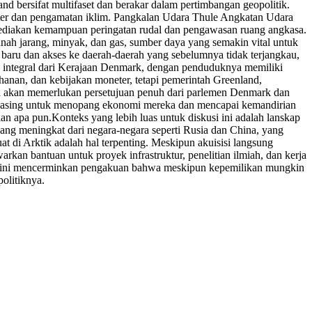
and bersifat multifaset dan berakar dalam pertimbangan geopolitik.
iliter dan pengamatan iklim. Pangkalan Udara Thule Angkatan Udara
ediakan kemampuan peringatan rudal dan pengawasan ruang angkasa.
tanah jarang, minyak, dan gas, sumber daya yang semakin vital untuk
aru dan akses ke daerah-daerah yang sebelumnya tidak terjangkau,
n integral dari Kerajaan Denmark, dengan penduduknya memiliki
nan, dan kebijakan moneter, tetapi pemerintah Greenland,
nya akan memerlukan persetujuan penuh dari parlemen Denmark dan
si asing untuk menopang ekonomi mereka dan mencapai kemandirian
an apa pun.
Konteks yang lebih luas untuk diskusi ini adalah lanskap
ang meningkat dari negara-negara seperti Rusia dan China, yang
 di Arktik adalah hal terpenting. Meskipun akuisisi langsung
an bantuan untuk proyek infrastruktur, penelitian ilmiah, dan kerja
tif ini mencerminkan pengakuan bahwa meskipun kepemilikan mungkin
politiknya.