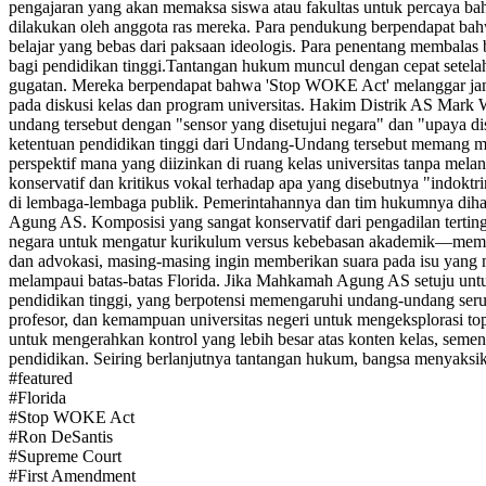
pengajaran yang akan memaksa siswa atau fakultas untuk percaya bahw
dilakukan oleh anggota ras mereka. Para pendukung berpendapat bah
belajar yang bebas dari paksaan ideologis. Para penentang membalas
bagi pendidikan tinggi.
Tantangan hukum muncul dengan cepat setelah 
gugatan. Mereka berpendapat bahwa 'Stop WOKE Act' melanggar ja
pada diskusi kelas dan program universitas. Hakim Distrik AS Mar
undang tersebut dengan "sensor yang disetujui negara" dan "upaya d
ketentuan pendidikan tinggi dari Undang-Undang tersebut memang me
perspektif mana yang diizinkan di ruang kelas universitas tanpa me
konservatif dan kritikus vokal terhadap apa yang disebutnya "indok
di lembaga-lembaga publik. Pemerintahannya dan tim hukumnya dih
Agung AS. Komposisi yang sangat konservatif dari pengadilan tertin
negara untuk mengatur kurikulum versus kebebasan akademik—memb
dan advokasi, masing-masing ingin memberikan suara pada isu yang me
melampaui batas-batas Florida. Jika Mahkamah Agung AS setuju untu
pendidikan tinggi, yang berpotensi memengaruhi undang-undang serup
profesor, dan kemampuan universitas negeri untuk mengeksplorasi 
untuk mengerahkan kontrol yang lebih besar atas konten kelas, seme
pendidikan. Seiring berlanjutnya tantangan hukum, bangsa menyaksikan
#
featured
#
Florida
#
Stop WOKE Act
#
Ron DeSantis
#
Supreme Court
#
First Amendment