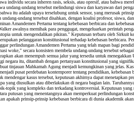
a individu secara inheren rasis, seksis, atau opresif, atau bahwa mer
wa undang-undang tersebut melindungi siswa dan karyawan dari penga
 bahwa itu adalah upaya terselubung untuk sensor, yang merusak prins
undang-undang tersebut disahkan, dengan koalisi profesor, siswa, dan
minan Amandemen Pertama tentang kebebasan berbicara dan kebebas
k Walker awalnya memihak para penggugat, mengeluarkan perintah pe
istopia untuk mengendalikan pikiran." Keputusan terbaru oleh Sirkuit
rupakan pelanggaran konstitusional terhadap kebebasan berbicara. P
langgar perlindungan Amandemen Pertama yang telah mapan bagi pendid
trinasi woke," secara konsisten membela undang-undang tersebut sebag
arapkan akan menempuh semua jalur yang tersedia untuk menegakkan
ggi negara itu, ditambah dengan pertanyaan konstitusional yang signi
uat tinjauan Mahkamah Agung menjadi kemungkinan yang jelas. Kasu
njadi pusat perdebatan kontemporer tentang pendidikan, kebebasan ber
k mendengar kasus tersebut, keputusan akhirnya dapat menetapkan pre
a yang diusulkan atau diberlakukan di negara bagian lain. Taruhanny
topik-topik yang kompleks dan terkadang kontroversial. Keputusan y
ntara putusan yang menentangnya akan memperkuat perlindungan konsti
 apakah prinsip-prinsip kebebasan berbicara di dunia akademik akan did