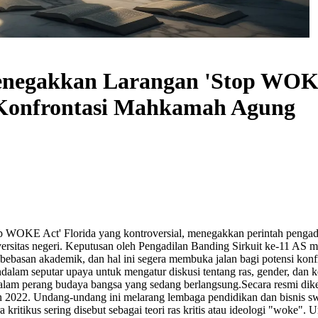
enegakkan Larangan 'Stop WOKE 
 Konfrontasi Mahkamah Agung
top WOKE Act' Florida yang kontroversial, menegakkan perintah pengad
versitas negeri. Keputusan oleh Pengadilan Banding Sirkuit ke-11 AS
ebasan akademik, dan hal ini segera membuka jalan bagi potensi kon
alam seputar upaya untuk mengatur diskusi tentang ras, gender, dan 
dalam perang budaya bangsa yang sedang berlangsung.
Secara resmi di
 2022. Undang-undang ini melarang lembaga pendidikan dan bisnis sw
ra kritikus sering disebut sebagai teori ras kritis atau ideologi "woke