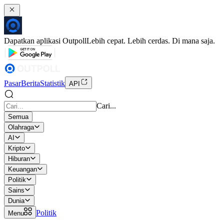
Dapatkan aplikasi Outpoll
Lebih cepat. Lebih cerdas. Di mana saja.
Pasar
Berita
Statistik
API
Cari...
Semua
Olahraga
AI
Kripto
Hiburan
Keuangan
Politik
Sains
Dunia
Politik
Menu