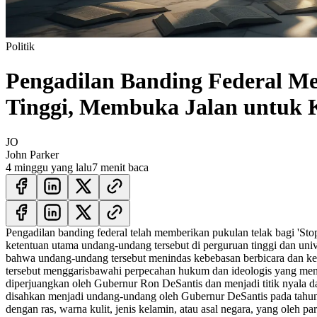
Politik
Pengadilan Banding Federal M
Tinggi, Membuka Jalan untuk
JO
John Parker
4 minggu yang lalu
7 menit baca
Pengadilan banding federal telah memberikan pukulan telak bagi 'S
ketentuan utama undang-undang tersebut di perguruan tinggi dan uni
bahwa undang-undang tersebut menindas kebebasan berbicara dan keb
tersebut menggarisbawahi perpecahan hukum dan ideologis yang mend
diperjuangkan oleh Gubernur Ron DeSantis dan menjadi titik nyala 
disahkan menjadi undang-undang oleh Gubernur DeSantis pada tahun
dengan ras, warna kulit, jenis kelamin, atau asal negara, yang oleh pa