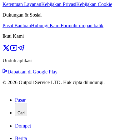
Ketentuan Layanan
Kebijakan Privasi
Kebijakan Cookie
Dukungan & Sosial
Pusat Bantuan
Hubungi Kami
Formulir umpan balik
Ikuti Kami
Unduh aplikasi
Dapatkan di Google Play
© 2026 Outpoll Service LTD. Hak cipta dilindungi.
Pasar
Cari
Dompet
Berita