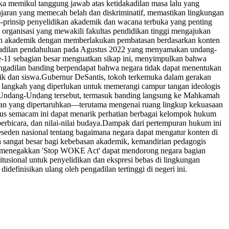
eka memikul tanggung jawab atas ketidakadilan masa lalu yang
jaran yang memecah belah dan diskriminatif, memastikan lingkungan
ip-prinsip penyelidikan akademik dan wacana terbuka yang penting
 organisasi yang mewakili fakultas pendidikan tinggi mengajukan
an akademik dengan memberlakukan pembatasan berdasarkan konten
ngadilan pendahuluan pada Agustus 2022 yang menyamakan undang-
 ke-11 sebagian besar menguatkan sikap ini, menyimpulkan bahwa
engadilan banding berpendapat bahwa negara tidak dapat menentukan
ik dan siswa.
Gubernur DeSantis, tokoh terkemuka dalam gerakan
ai langkah yang diperlukan untuk memerangi campur tangan ideologis
 Undang-Undang tersebut, termasuk banding langsung ke Mahkamah
fikan yang dipertaruhkan—terutama mengenai ruang lingkup kekuasaan
s semacam ini dapat menarik perhatian berbagai kelompok hukum
bicara, dan nilai-nilai budaya.
Dampak dari pertempuran hukum ini
seden nasional tentang bagaimana negara dapat mengatur konten di
a sangat besar bagi kebebasan akademik, kemandirian pedagogis
ang menegakkan 'Stop WOKE Act' dapat mendorong negara bagian
tusional untuk penyelidikan dan ekspresi bebas di lingkungan
efinisikan ulang oleh pengadilan tertinggi di negeri ini.