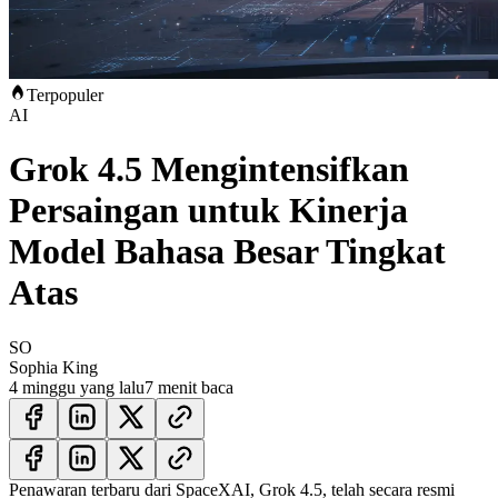
Terpopuler
AI
Grok 4.5 Mengintensifkan
Persaingan untuk Kinerja
Model Bahasa Besar Tingkat
Atas
SO
Sophia King
4 minggu yang lalu
7 menit baca
Penawaran terbaru dari SpaceXAI, Grok 4.5, telah secara resmi