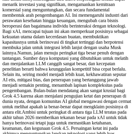
menarik investasi yang signifikan, mengamankan kemitraan
komersial yang menguntungkan, dan secara fundamental
membentuk arah pengembangan AI. Ini memengaruhi industri dari
perawatan kesehatan hingga keuangan, mengubah cara bisnis
beroperasi dan bagaimana individu berinteraksi dengan teknologi.
Bagi xAI, mencapai tujuan ini akan memperkuat posisinya sebagai
kekuatan utama dalam kecerdasan buatan, membuktikan
kapasitasnya untuk berinovasi di tingkat tertinggi dan berpotensi
membuka jalan untuk integrasi lebih lanjut dengan usaha Musk
lainnya.
Namun, jalan menuju peringkat tiga besar penuh dengan
tantangan. Sumber daya komputasi yang dibutuhkan untuk melatih
dan menjalankan LLM canggih sangat besar, dan kecepatan
penelitian berarti bahwa keunggulan kompetitif bisa cepat berlalu.
Selain itu, seiring model menjadi lebih kuat, kekhawatiran seputar
AI etis, mitigasi bias, dan penerapan yang bertanggung jawab
menjadi semakin penting, menambah lapisan kompleksitas pada
pengembangan. Bulan-bulan mendatang akan sangat krusial bagi
Grok 4.5 karena akan menjalani pengujian ketat dan penerapan di
dunia nyata, dengan komunitas AI global mengawasi dengan cermat
untuk melihat apakah ia benar-benar dapat mengklaim posisinya di
antara elit.
Ambisi untuk peringkat di antara tiga LLM teratas pada
akhir tahun 2026 memberikan tekanan besar pada xAI untuk tidak
hanya berinovasi tetapi juga untuk memastikan ketahanan,
keamanan, dan kegunaan Grok 4.5. Persaingan ketat ini pada
akhirnya menguntungkan lanskap teknologi yang lebih luas,