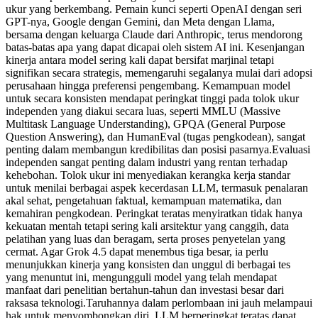
ukur yang berkembang. Pemain kunci seperti OpenAI dengan seri
GPT-nya, Google dengan Gemini, dan Meta dengan Llama,
bersama dengan keluarga Claude dari Anthropic, terus mendorong
batas-batas apa yang dapat dicapai oleh sistem AI ini. Kesenjangan
kinerja antara model sering kali dapat bersifat marjinal tetapi
signifikan secara strategis, memengaruhi segalanya mulai dari adopsi
perusahaan hingga preferensi pengembang. Kemampuan model
untuk secara konsisten mendapat peringkat tinggi pada tolok ukur
independen yang diakui secara luas, seperti MMLU (Massive
Multitask Language Understanding), GPQA (General Purpose
Question Answering), dan HumanEval (tugas pengkodean), sangat
penting dalam membangun kredibilitas dan posisi pasarnya.
Evaluasi
independen sangat penting dalam industri yang rentan terhadap
kehebohan. Tolok ukur ini menyediakan kerangka kerja standar
untuk menilai berbagai aspek kecerdasan LLM, termasuk penalaran
akal sehat, pengetahuan faktual, kemampuan matematika, dan
kemahiran pengkodean. Peringkat teratas menyiratkan tidak hanya
kekuatan mentah tetapi sering kali arsitektur yang canggih, data
pelatihan yang luas dan beragam, serta proses penyetelan yang
cermat. Agar Grok 4.5 dapat menembus tiga besar, ia perlu
menunjukkan kinerja yang konsisten dan unggul di berbagai tes
yang menuntut ini, mengungguli model yang telah mendapat
manfaat dari penelitian bertahun-tahun dan investasi besar dari
raksasa teknologi.
Taruhannya dalam perlombaan ini jauh melampaui
hak untuk menyombongkan diri. LLM berperingkat teratas dapat