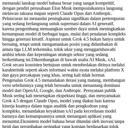
memasuki lanskap model bahasa besar yang sangat kompetitif,
dengan pendiri perusahaan Elon Musk memposisikannya langsung
melawan raksasa mapan seperti Claude Opus dari Anthropic.
Peluncuran ini menandai peningkatan signifikan dalam pertempuran
yang sedang berlangsung untuk supremasi dalam AI generatif,
karena pengembang menuangkan sumber daya untuk meningkatkan
kemampuan model di berbagai tugas, mulai dari penalaran kompleks
hingga generasi kreatif. Aspirasi untuk Grok 4.5 bukan hanya untuk
bersaing, tetapi untuk mengamankan posisi yang didambakan di
antara tiga LLM terkemuka, tolok ukur yang menggarisbawahi
ambisi teknis dan kepentingan strategis sektor yang sedang
berkembang ini.
Dikembangkan di bawah usaha AI Musk, xAI,
Grok secara konsisten bertujuan untuk membedakan dirinya melalui
karakteristik seperti akses informasi waktu nyata melalui platform X
dan gaya percakapan yang khas, sering kali tidak hormat.
Pengenalan Grok 4.5 menandakan iterasi yang matang, membangun
versi sebelumnya yang telah berusaha untuk menantang dominasi
model dari OpenAI, Google, dan Anthropic. Pernyataan publik
Musk sering kali menetapkan ekspektasi tinggi, dan menyamakan
Grok 4.5 dengan Claude Opus, model yang diakui luas karena
kinerja kuatnya dalam tugas analitik dan pengkodean yang
kompleks, menandakan keyakinan xAI pada kecerdasan model
barunya dan kemampuannya untuk menangani aplikasi yang
menuntut.
Ekosistem model bahasa besar ditandai oleh inovasi tanpa
henti dan perombakan peringkat yang konstan berdasarkan tolok