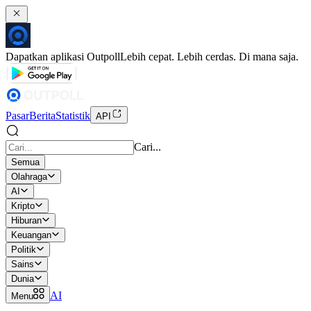
Dapatkan aplikasi Outpoll
Lebih cepat. Lebih cerdas. Di mana saja.
Pasar
Berita
Statistik
API
Cari...
Semua
Olahraga
AI
Kripto
Hiburan
Keuangan
Politik
Sains
Dunia
AI
Menu