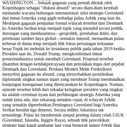
WASHINGTON – Sebuah gagasan yang pernah ditolak oleh
Kopenhagen sebagai "diskusi absurd" secara diam-diam kembali
memasuki wacana hubungan internasional: nilai strategis Greenland
dan minat Amerika yang gigih terhadap pulau Arktik yang luas itu.
Meskipun gagasan penjualan formal wilayah tersebut dari Denmark
ke Amerika Serikat tetap menjadi topik yang mustahil secara politik,
dorongan yang mendasarinya—geopolitik, perubahan iklim, dan
perebutan sumber daya global—semakin intensif, memastikan pulau
terbesar di dunia tetap menjadi titik fokus persaingan kekuatan
besar.
Topik ini meledak ke kesadaran publik pada tahun 2019 ketika
Presiden saat itu, Donald Trump, mengkonfirmasi minat
pemerintahannya untuk membeli Greenland. Proposal tersebut
disambut dengan ketidakpercayaan dan penolakan tegas dari pejabat
Denmark dan Greenland. Perdana Menteri Mette Frederiksen
menyebut gagasan itu absurd, yang menyebabkan perselisihan
diplomatik singkat namun tajam yang membuat Trump membatalkan
kunjungan kenegaraan yang direncanakan ke Kopenhagen. Namun,
episode tersebut lebih dari sekadar keinginan presiden yang singkat;
itu adalah cerminan nyata dari perhitungan strategis Amerika yang
sudah lama ada, dan sekarang semakin cepat, di wilayah Arktik
yang semakin diperebutkan.
Pentingnya Greenland bagi Amerika
Serikat bersifat tiga dimensi. Secara militer, lokasinya tak
tertandingi. Pulau ini membentuk simpul penting dalam celah GIUK
(Greenland, Islandia, Inggris Raya), sebuah titik pencekikan
strategis bagi kapal angkatan laut yang bergerak antara Arktik dan