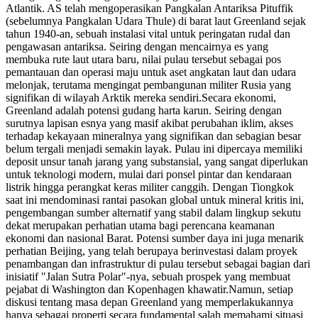
Atlantik. AS telah mengoperasikan Pangkalan Antariksa Pituffik
(sebelumnya Pangkalan Udara Thule) di barat laut Greenland sejak
tahun 1940-an, sebuah instalasi vital untuk peringatan rudal dan
pengawasan antariksa. Seiring dengan mencairnya es yang
membuka rute laut utara baru, nilai pulau tersebut sebagai pos
pemantauan dan operasi maju untuk aset angkatan laut dan udara
melonjak, terutama mengingat pembangunan militer Rusia yang
signifikan di wilayah Arktik mereka sendiri.
Secara ekonomi,
Greenland adalah potensi gudang harta karun. Seiring dengan
surutnya lapisan esnya yang masif akibat perubahan iklim, akses
terhadap kekayaan mineralnya yang signifikan dan sebagian besar
belum tergali menjadi semakin layak. Pulau ini dipercaya memiliki
deposit unsur tanah jarang yang substansial, yang sangat diperlukan
untuk teknologi modern, mulai dari ponsel pintar dan kendaraan
listrik hingga perangkat keras militer canggih. Dengan Tiongkok
saat ini mendominasi rantai pasokan global untuk mineral kritis ini,
pengembangan sumber alternatif yang stabil dalam lingkup sekutu
dekat merupakan perhatian utama bagi perencana keamanan
ekonomi dan nasional Barat. Potensi sumber daya ini juga menarik
perhatian Beijing, yang telah berupaya berinvestasi dalam proyek
penambangan dan infrastruktur di pulau tersebut sebagai bagian dari
inisiatif "Jalan Sutra Polar"-nya, sebuah prospek yang membuat
pejabat di Washington dan Kopenhagen khawatir.
Namun, setiap
diskusi tentang masa depan Greenland yang memperlakukannya
hanya sebagai properti secara fundamental salah memahami situasi