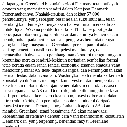
di lapangan. Greenland bukanlah koloni Denmark tetapi wilayah
otonom yang memerintah sendiri dalam Kerajaan Denmark.
Pemerintahannya, Naalakkersuisut, dan sekitar 57.000
penduduknya, yang sebagian besar adalah suku Inuit asli, telah
berulang kali dan tegas menyatakan bahwa rumah mereka tidak
untuk dijual. Wacana politik di ibu kota, Nuuk, berpusat pada
pencapaian otonomi yang lebih besar dan akhirnya kemerdekaan
penuh, bukan pada pertukaran satu pengawas berdaulat dengan
yang lain. Bagi masyarakat Greenland, percakapan ini adalah
tentang penentuan nasib sendiri, pelestarian budaya, dan
memastikan bahwa setiap pembangunan ekonomi menguntungkan
komunitas mereka sendiri.
Meskipun perjanjian pembelian formal
tetap berada dalam ranah fantasi geopolitik, tekanan strategis yang
mendorong minat AS tidak dapat disangkal dan kemungkinan akan
bermanifestasi dalam cara lain. Washington telah membuka kembali
konsulatnya di Nuuk, meningkatkan investasi, dan memperdalam
keterlibatan diplomatik dengan pemerintah Greenland. Diskusi di
masa depan antara AS dan Denmark jauh lebih mungkin berkisar
pada peningkatan kerja sama keamanan, investasi bersama dalam
infrastruktur kritis, dan perjanjian eksplorasi mineral daripada
transaksi teritorial. Pertanyaannya bukanlah apakah AS akan
membeli Greenland, tetapi bagaimana AS akan menavigasi
kepentingan strategisnya dengan cara yang menghormati kedaulatan
Denmark dan, yang terpenting, kehendak rakyat Greenland.
#
featured