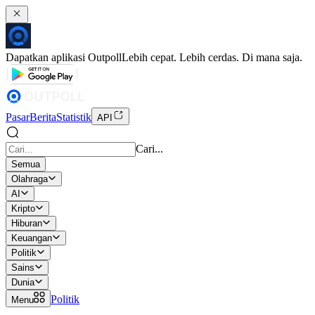
Dapatkan aplikasi Outpoll
Lebih cepat. Lebih cerdas. Di mana saja.
Pasar
Berita
Statistik
API
Cari...
Semua
Olahraga
AI
Kripto
Hiburan
Keuangan
Politik
Sains
Dunia
Politik
Menu