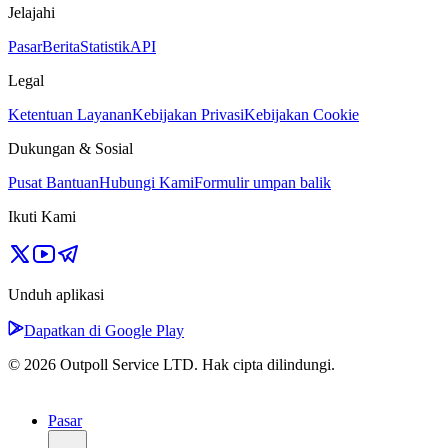
Jelajahi
Pasar
Berita
Statistik
API
Legal
Ketentuan Layanan
Kebijakan Privasi
Kebijakan Cookie
Dukungan & Sosial
Pusat Bantuan
Hubungi Kami
Formulir umpan balik
Ikuti Kami
Unduh aplikasi
Dapatkan di Google Play
© 2026 Outpoll Service LTD. Hak cipta dilindungi.
Pasar