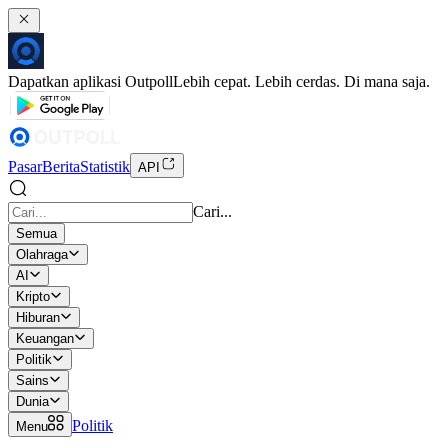
Dapatkan aplikasi Outpoll
Lebih cepat. Lebih cerdas. Di mana saja.
Pasar
Berita
Statistik
API
Cari...
Semua
Olahraga
AI
Kripto
Hiburan
Keuangan
Politik
Sains
Dunia
Politik
Menu