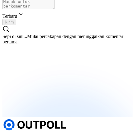
Terbaru
Kirim
Sepi di sini...
Mulai percakapan dengan meninggalkan komentar
pertama.