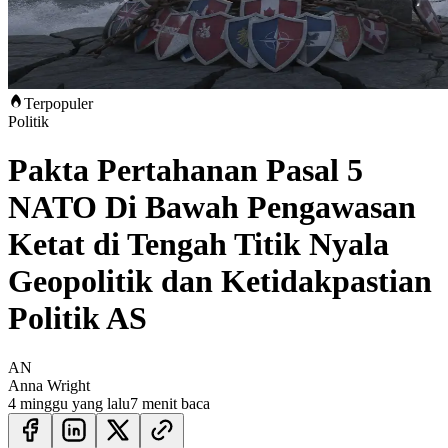
Terpopuler
Politik
Pakta Pertahanan Pasal 5
NATO Di Bawah Pengawasan
Ketat di Tengah Titik Nyala
Geopolitik dan Ketidakpastian
Politik AS
AN
Anna Wright
4 minggu yang lalu
7 menit baca