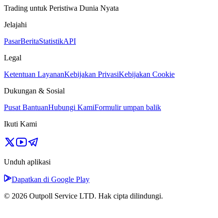
Trading untuk Peristiwa Dunia Nyata
Jelajahi
Pasar
Berita
Statistik
API
Legal
Ketentuan Layanan
Kebijakan Privasi
Kebijakan Cookie
Dukungan & Sosial
Pusat Bantuan
Hubungi Kami
Formulir umpan balik
Ikuti Kami
Unduh aplikasi
Dapatkan di Google Play
© 2026 Outpoll Service LTD. Hak cipta dilindungi.