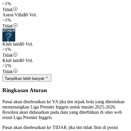
<1%
Tidak
Aston Villa
$
0
Vol.
<1%
Tidak
Klub lain
$
0
Vol.
<1%
Tidak
Klub lain
$
0
Vol.
<1%
Tidak
Tampilkan lebih banyak
Ringkasan Aturan
Pasar akan diselesaikan ke YA jika tim sepak bola yang ditentukan
memenangkan Liga Premier Inggris untuk musim 2025-2026.
Resolusi akan didasarkan pada data yang diterbitkan di situs web
resmi Liga Premier Inggris.
Pasar akan diselesaikan ke TIDAK jika tim tidak finis di posisi