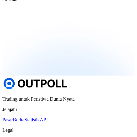
Trading untuk Peristiwa Dunia Nyata
Jelajahi
Pasar
Berita
Statistik
API
Legal