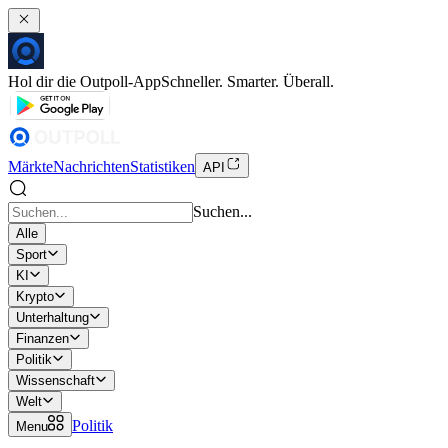
Hol dir die Outpoll-App
Schneller. Smarter. Überall.
Märkte
Nachrichten
Statistiken
API
Suchen...
Alle
Sport
KI
Krypto
Unterhaltung
Finanzen
Politik
Wissenschaft
Welt
Politik
Menu