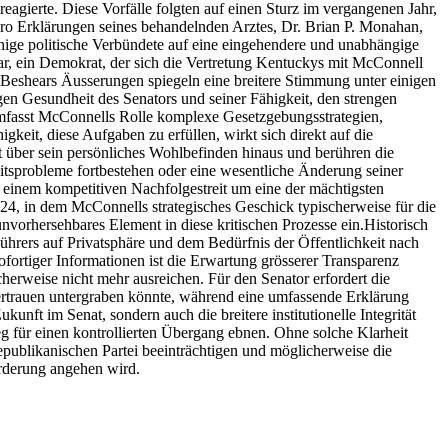
eagierte. Diese Vorfälle folgten auf einen Sturz im vergangenen Jahr,
ro Erklärungen seines behandelnden Arztes, Dr. Brian P. Monahan,
inige politische Verbündete auf eine eingehendere und unabhängige
, ein Demokrat, der sich die Vertretung Kentuckys mit McConnell
t. Beshears Äusserungen spiegeln eine breitere Stimmung unter einigen
igen Gesundheit des Senators und seiner Fähigkeit, den strengen
umfasst McConnells Rolle komplexe Gesetzgebungsstrategien,
gkeit, diese Aufgaben zu erfüllen, wirkt sich direkt auf die
über sein persönliches Wohlbefinden hinaus und berühren die
eitsprobleme fortbestehen oder eine wesentliche Änderung seiner
 einem kompetitiven Nachfolgestreit um eine der mächtigsten
024, in dem McConnells strategisches Geschick typischerweise für die
nvorhersehbares Element in diese kritischen Prozesse ein.
Historisch
hrers auf Privatsphäre und dem Bedürfnis der Öffentlichkeit nach
ofortiger Informationen ist die Erwartung grösserer Transparenz
erweise nicht mehr ausreichen. Für den Senator erfordert die
rtrauen untergraben könnte, während eine umfassende Erklärung
unft im Senat, sondern auch die breitere institutionelle Integrität
 für einen kontrollierten Übergang ebnen. Ohne solche Klarheit
Republikanischen Partei beeinträchtigen und möglicherweise die
orderung angehen wird.