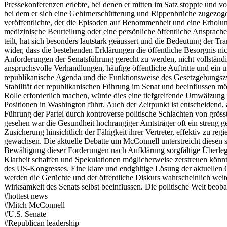
Pressekonferenzen erlebte, bei denen er mitten im Satz stoppte und vo
bei dem er sich eine Gehirnerschütterung und Rippenbrüche zugezoge
veröffentlichte, der die Episoden auf Benommenheit und eine Erholun
medizinische Beurteilung oder eine persönliche öffentliche Ansprache,
teilt, hat sich besonders lautstark geäussert und die Bedeutung der T
wider, dass die bestehenden Erklärungen die öffentliche Besorgnis nic
Anforderungen der Senatsführung gerecht zu werden, nicht vollständ
anspruchsvolle Verhandlungen, häufige öffentliche Auftritte und ein un
republikanische Agenda und die Funktionsweise des Gesetzgebungsz
Stabilität der republikanischen Führung im Senat und beeinflussen mö
Rolle erforderlich machen, würde dies eine tiefgreifende Umwälzung 
Positionen in Washington führt. Auch der Zeitpunkt ist entscheidend
Führung der Partei durch kontroverse politische Schlachten von gröss
gesehen war die Gesundheit hochrangiger Amtsträger oft ein streng 
Zusicherung hinsichtlich der Fähigkeit ihrer Vertreter, effektiv zu r
gewachsen. Die aktuelle Debatte um McConnell unterstreicht diesen s
Bewältigung dieser Forderungen nach Aufklärung sorgfältige Überle
Klarheit schaffen und Spekulationen möglicherweise zerstreuen könnt
des US-Kongresses. Eine klare und endgültige Lösung der aktuellen 
werden die Gerüchte und der öffentliche Diskurs wahrscheinlich weiter
Wirksamkeit des Senats selbst beeinflussen. Die politische Welt beo
#
hottest news
#
Mitch McConnell
#
U.S. Senate
#
Republican leadership