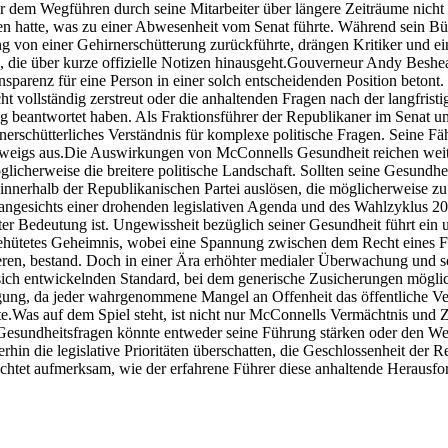
r dem Wegführen durch seine Mitarbeiter über längere Zeiträume nicht r
n hatte, was zu einer Abwesenheit vom Senat führte. Während sein Bü
g von einer Gehirnerschütterung zurückführte, drängen Kritiker und e
 die über kurze offizielle Notizen hinausgeht.
Gouverneur Andy Beshear
ransparenz für eine Person in einer solch entscheidenden Position beton
ht vollständig zerstreut oder die anhaltenden Fragen nach der langfrist
ig beantwortet haben. Als Fraktionsführer der Republikaner im Senat 
erschütterliches Verständnis für komplexe politische Fragen. Seine Fähi
weigs aus.
Die Auswirkungen von McConnells Gesundheit reichen weit 
glicherweise die breitere politische Landschaft. Sollten seine Gesundh
innerhalb der Republikanischen Partei auslösen, die möglicherweise zu
, angesichts einer drohenden legislativen Agenda und des Wahlzyklus 2
ter Bedeutung ist. Ungewissheit bezüglich seiner Gesundheit führt ein u
gehütetes Geheimnis, wobei eine Spannung zwischen dem Recht eines Fü
egieren, bestand. Doch in einer Ära erhöhter medialer Überwachung und s
ich entwickelnden Standard, bei dem generische Zusicherungen möglich
gung, da jeder wahrgenommene Mangel an Offenheit das öffentliche Ve
e.
Was auf dem Spiel steht, ist nicht nur McConnells Vermächtnis und Zuk
Gesundheitsfragen könnte entweder seine Führung stärken oder den Weg
hin die legislative Prioritäten überschatten, die Geschlossenheit der 
bachtet aufmerksam, wie der erfahrene Führer diese anhaltende Herausf